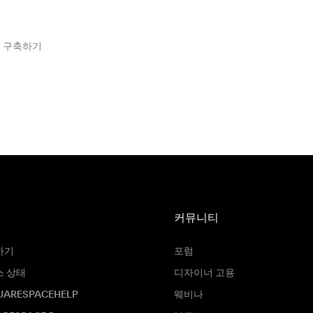
트 구축하기
커뮤니티
하기
포럼
스 상태
디자이너 고용
UARESPACEHELP
웨비나