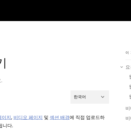
이
기
요
.
한국어
비
페이지
,
비디오 페이지
및
섹션 배경
에 직접 업로드하
비
됩니다.