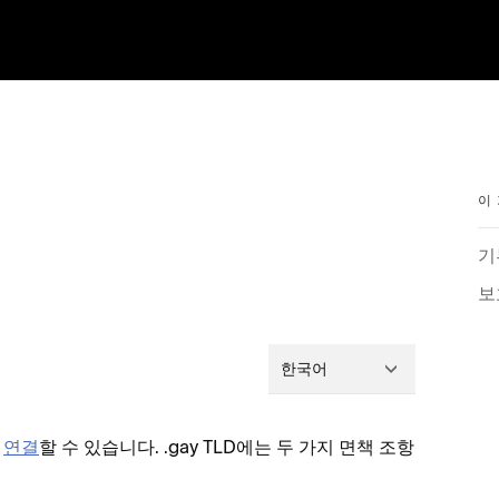
이
기
보
한국어
및
연결
할 수 있습니다. .gay TLD에는 두 가지 면책 조항