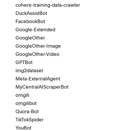
cohere-training-data-crawler
DuckAssistBot
FacebookBot
Google-Extended
GoogleOther
GoogleOther-Image
GoogleOther-Video
GPTBot
img2dataset
Meta-ExternalAgent
MyCentralAIScraperBot
omgili
omgilibot
Quora-Bot
TikTokSpider
YouBot