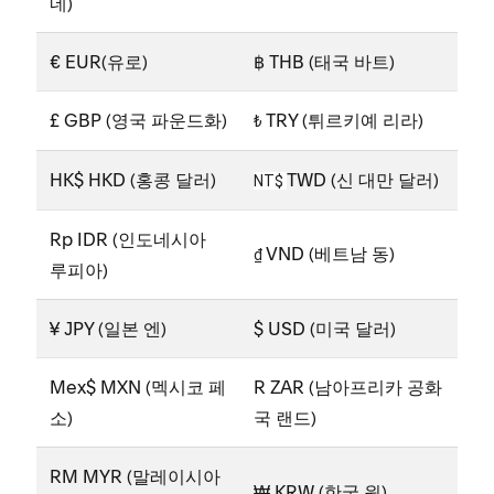
네)
€ EUR(유로)
฿
THB (태국 바트)
£ GBP (영국 파운드화)
TRY (튀르키예 리라)
₺
HK$ HKD (홍콩 달러)
TWD (신 대만 달러)
NT$
Rp IDR (인도네시아
VND (베트남 동)
₫
루피아)
¥ JPY (일본 엔)
$ USD (미국 달러)
Mex$ MXN (멕시코 페
R ZAR (남아프리카 공화
소)
국 랜드)
RM MYR (말레이시아
₩ KRW (한국 원)