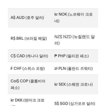
kr NOK (노르웨이 크로
A$ AUD (호주 달러)
네)
NZ$ NZD (뉴질랜드 달
R$ BRL (브라질 헤알)
러)
C$ CAD (캐나다 달러)
₱
PHP (필리핀 페소)
₣
CHF (스위스 프랑)
zł
PLN (폴란드 즈워티)
Col$ COP (콜롬비아
kr SEK (스웨덴 크로나)
페소)
kr DKK (덴마크 크로
S$ SGD (싱가포르 달러)