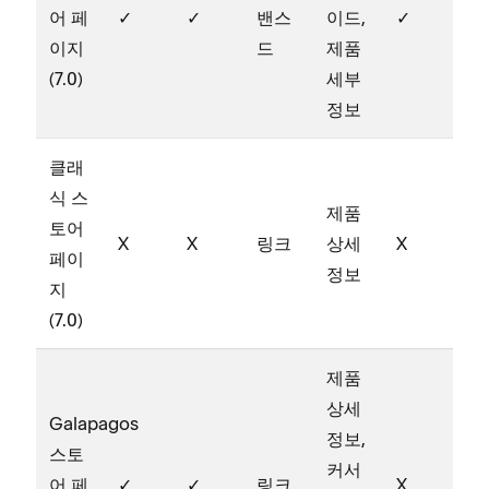
어 페
✓
✓
밴스
이드,
✓
이지
드
제품
(7.0)
세부
정보
클래
식 스
제품
토어
X
X
링크
상세
X
페이
정보
지
(7.0)
제품
상세
Galapagos
정보,
스토
커서
어 페
✓
✓
링크
X