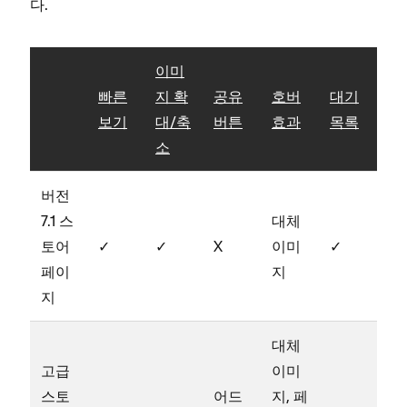
다.
이미
빠른
지 확
공유
호버
대기
보기
대/축
버튼
효과
목록
소
버전
7.1 스
대체
토어
✓
✓
X
이미
✓
페이
지
지
대체
고급
이미
스토
어드
지, 페