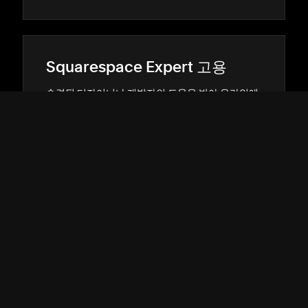
Squarespace Expert 고용
숙련된 디자이너나 개발자의 도움을 받아 온라인에
서 두각을 나타내세요.
매칭되기
→
→
지원
↓
커뮤니티
↓