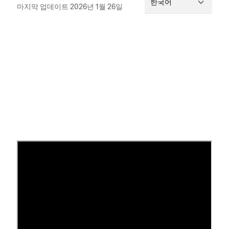
한국어
마지막 업데이트 2026년 1월 26일
저희는 이메일과
X
(이전 명칭: Twitter)를 통해 24시간
연중무휴 온라인 지원을 제공합니다. 라이브 채팅은 대
부분의 평일에 이용할 수 있습니다. 현재 라이브 채팅
시간을 확인하려면
Squarespace 고객지원에 연락하
려면 어떻게 해야 하나요?
를 방문하세요.