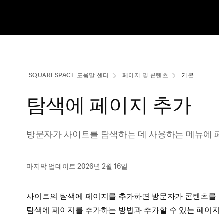
SQUARESPACE 도움말 센터
페이지 및 콘텐츠
기본
탐색에 페이지 추가
방문자가 사이트를 탐색하는 데 사용하는 메뉴에 
마지막 업데이트 2026년 2월 16일
사이트의 탐색에 페이지를 추가하면 방문자가 콘텐츠를 탐
탐색에 페이지를 추가하는 방법과 추가할 수 있는 페이지