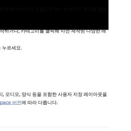
페이지
다운에 추가하려면 드롭다운에서
를 클릭
메인 
+ 페이지 추가
추가하
시작하거나, 카테고리를 클릭해 사전 제작된 다양한 레
새 페이지
텍스트 필
 누르세요.
일부 템플
지, 오디오, 양식 등을 포함한 사용자 지정 레이아웃을
pace 버전
에 따라 다릅니다.