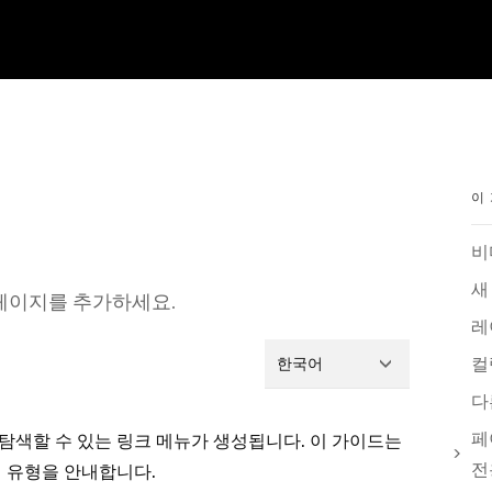
이
비
새
페이지를 추가하세요.
레
컬
한국어
다
페
색할 수 있는 링크 메뉴가 생성됩니다. 이 가이드는
전
 유형을 안내합니다.