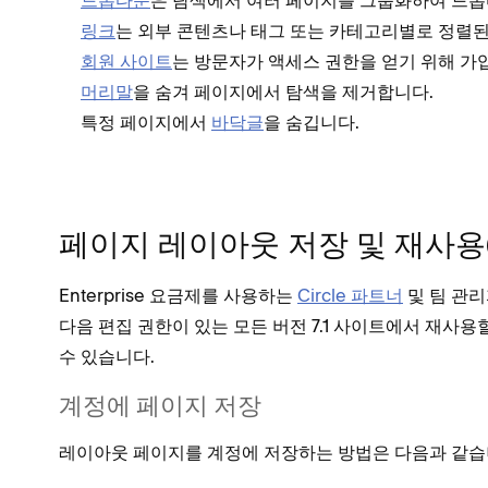
드롭다운
은 탐색에서 여러 페이지를 그룹화하여 드롭
링크
는 외부 콘텐츠나 태그 또는 카테고리별로 정렬된
회원 사이트
는 방문자가 액세스 권한을 얻기 위해 가
머리말
을 숨겨 페이지에서 탐색을 제거합니다.
특정 페이지에서
바닥글
을 숨깁니다.
페이지 레이아웃 저장 및 재사용(Circ
Enterprise 요금제를 사용하는
Circle 파트너
및 팀 관
다음 편집 권한이 있는 모든 버전 7.1 사이트에서 재사용
수 있습니다.
계정에 페이지 저장
레이아웃 페이지를 계정에 저장하는 방법은 다음과 같습