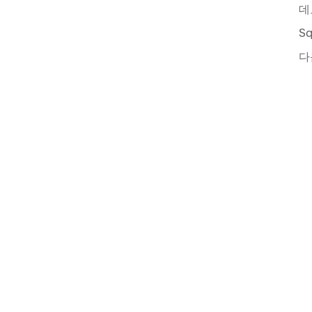
데
S
다