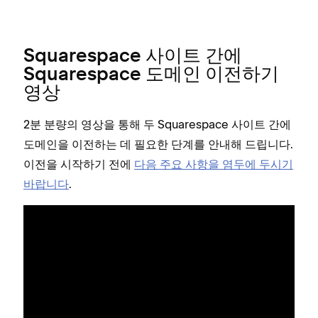
Squarespace 사이트 간에
Squarespace 도메인 이전하기
영상
2분 분량의 영상을 통해 두 Squarespace 사이트 간에
도메인을 이전하는 데 필요한 단계를 안내해 드립니다.
이전을 시작하기 전에
다음 주요 사항을 염두에 두시기
바랍니다
.