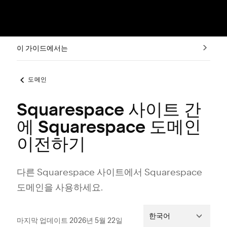
이 가이드에서는
도메인
Squarespace 사이트 간
에 Squarespace 도메인
이전하기
다른 Squarespace 사이트에서 Squarespace
도메인을 사용하세요.
한국어
마지막 업데이트 2026년 5월 22일