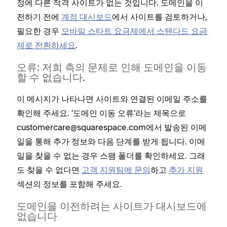
정에 다른 적격 사이트가 없는 것입니다. 도메인을 이
전하기 전에
계정 대시보드
에서 사이트를 검토하거나,
필요한 경우
모바일 스타트 요금제에서 스탠다드 요금
제로 전환하세요
.
오류: 저희 측의 문제로 인해 도메인을 이동
할 수 없습니다.
이 메시지가 나타나면 사이트와 연결된 이메일 주소를
확인해 주세요. '도메인 이동 오류'라는 제목으로
customercare@squarespace.com에서 발송된 이메
일을 통해 추가 정보와 다음 단계를 받게 됩니다. 이메
일을 찾을 수 없는 경우 스팸 폴더를 확인하세요. 그래
도 찾을 수 없다면
고객 지원팀에 문의
하고
추가 지원
섹션의 정보를 포함해 주세요.
도메인을 이전하려는 사이트가 대시보드에
없습니다