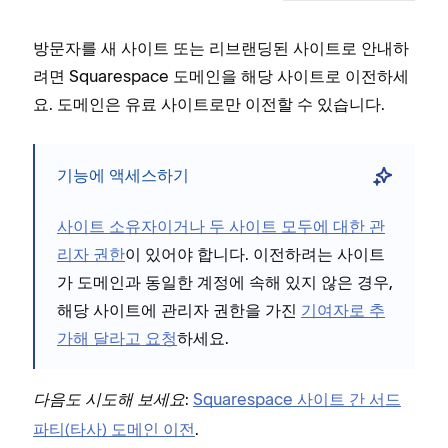
방문자를 새 사이트 또는 리브랜딩된 사이트로 안내하
려면 Squarespace 도메인을 해당 사이트로 이전하세
요. 도메인은 유료 사이트로만 이전할 수 있습니다.
기능에 액세스하기
사이트 소유자이거나 두 사이트 모두에 대한 관
리자 권한
이 있어야 합니다. 이전하려는 사이트
가 도메인과 동일한 계정에 속해 있지 않은 경우,
해당 사이트에 관리자 권한을 가진
기여자로 추
가해 달라고 요청
하세요.
:
Squarespace 사이트 간 서드
다음도 시도해 보세요
파티(타사) 도메인 이전
.