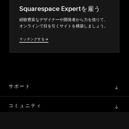
Squarespace Expertを雇う
経験豊富なデザイナ⁠ーや開発者から力を借りて⁠、
オンラインで目を引くサイトを構築しまし⁠ょう⁠。
マ⁠ッチングする
→
→
サポート
↓
コミュニティ
↓
開発者
↓