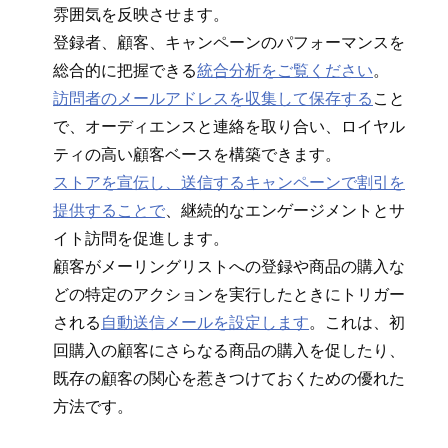
雰囲気を反映させます⁠。
登録者⁠、顧客⁠、キ⁠ャンペ⁠ーンのパフ⁠ォ⁠ーマンスを
総合的に把握できる
統合分析をご覧ください
⁠。
訪問者のメ⁠ールアドレスを収集して保存する
こと
で⁠、オ⁠ーデ⁠ィエンスと連絡を取り合い⁠、ロイヤル
テ⁠ィの高い顧客ベ⁠ースを構築できます⁠。
ストアを宣伝し⁠、送信するキ⁠ャンペ⁠ーンで割引を
提供することで
⁠、継続的なエンゲ⁠ージメントとサ
イト訪問を促進します⁠。
顧客がメ⁠ーリングリストへの登録や商品の購入な
どの特定のアクシ⁠ョンを実行したときにトリガ⁠ー
される
自動送信メ⁠ールを設定します
⁠。これは⁠、初
回購入の顧客にさらなる商品の購入を促したり⁠、
既存の顧客の関心を惹きつけておくための優れた
方法です⁠。