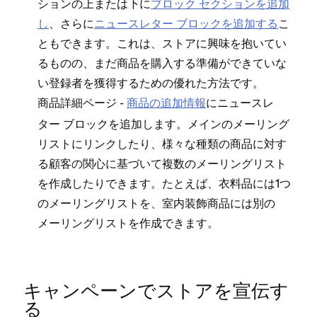
シ⁠ョンの上または下に
ブロ⁠ック セクシ⁠ョンを追加
し
⁠、さらに
ニ⁠ュ⁠ースレタ⁠ー ブロ⁠ックを追加する
こ
ともできます⁠。これは⁠、ストアに興味を抱いてい
るものの⁠、まだ商品を購入する準備ができていな
い登録者を獲得するための優れた方法です⁠。
-
商品の追加情報
にニ⁠ュ⁠ースレ
商品詳細ペ⁠ージ
タ⁠ー ブロ⁠ックを追加します⁠。メインのメ⁠ーリング
リストにリンクしたり⁠、様⁠々な種類の商品に対す
る顧客の関心に基づいて複数のメ⁠ーリングリスト
を作成したりできます⁠。たとえば⁠、衣料品には1つ
のメ⁠ーリングリストを⁠、室内装飾商品には別の
メ⁠ーリングリストを作成できます⁠。
キ⁠ャンペ⁠ーンでストアを宣伝す
る