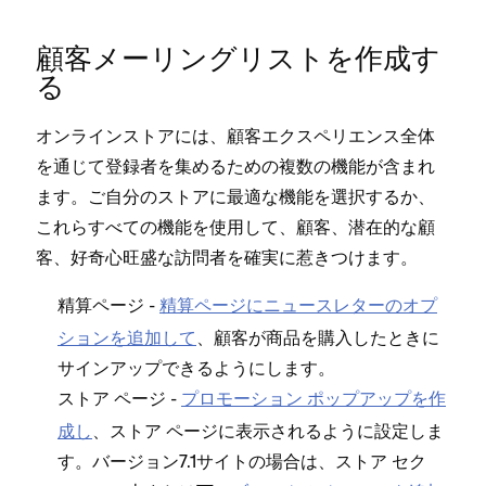
顧客メ⁠ーリングリストを作成す
る
オンラインストアには⁠、顧客エクスペリエンス全体
を通じて登録者を集めるための複数の機能が含まれ
ます⁠。ご自分のストアに最適な機能を選択するか⁠、
これらすべての機能を使用して⁠、顧客⁠、潜在的な顧
客⁠、好奇心旺盛な訪問者を確実に惹きつけます⁠。
-
精算ペ⁠ージにニ⁠ュ⁠ースレタ⁠ーのオプ
精算ペ⁠ージ
シ⁠ョンを追加して
⁠、顧客が商品を購入したときに
サインア⁠ップできるようにします⁠。
-
プロモ⁠ーシ⁠ョン ポ⁠ップア⁠ップを作
ストア ペ⁠ージ
成し
⁠、ストア ペ⁠ージに表示されるように設定しま
す⁠。バ⁠ージ⁠ョン7⁠.1サイトの場合は⁠、ストア セク