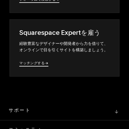
Squarespace Expertを雇う
経験豊富なデザイナ⁠ーや開発者から力を借りて⁠、
オンラインで目を引くサイトを構築しまし⁠ょう⁠。
マ⁠ッチングする
→
→
サポート
↓