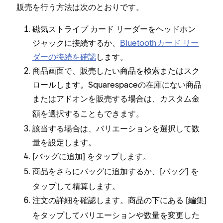
販売を行う方法は次のとおりです⁠。
磁気ストライプ カ⁠ード リ⁠ーダ⁠ーをヘ⁠ッドホン
ジ⁠ャ⁠ックに接続するか⁠、
Bluetoothカ⁠ード リ⁠ー
ダ⁠ーの接続を確認
します⁠。
商品画面で⁠、販売したい商品を検索またはスク
ロ⁠ールします⁠。Squarespaceの在庫にない商品
またはアドオンを販売する場合は⁠、
カスタム金
を選択することもできます⁠。
額
該当する場合は⁠、バリエ⁠ーシ⁠ョンを選択して数
量を設定します⁠。
[⁠
⁠] をタ⁠ップします⁠。
バ⁠ッグに追加
商品をさらにバ⁠ッグに追加するか⁠、[⁠
⁠] を
バ⁠ッグ
タ⁠ップして精算します⁠。
注文の詳細を確認します⁠。商品の下にある [⁠
⁠]
編集
をタ⁠ップしてバリエ⁠ーシ⁠ョンや数量を変更した