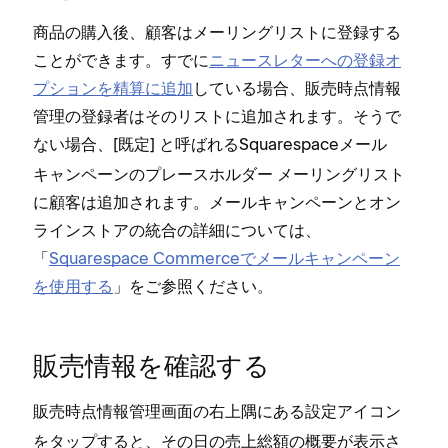
商品の購入後⁠、顧客はメ⁠ーリングリストに登録する
ことができます⁠。すでに
ニ⁠ュ⁠ースレタ⁠ーへの登録オ
プシ⁠ョンを精算に追加
している場合⁠、販売時点情報
管理の登録者はそのリストに追加されます⁠。そうで
ない場合⁠、[⁠
⁠] と呼ばれるSquarespaceメ⁠ール
既定
キ⁠ャンペ⁠ーンのプレ⁠ースホルダ⁠ー メ⁠ーリングリスト
に顧客は追加されます⁠。メ⁠ールキ⁠ャンペ⁠ーンとオン
ラインストアの統合の詳細については⁠、
「⁠
Squarespace Commerceでメ⁠ールキ⁠ャンペ⁠ーン
を使用する
⁠」をご参照ください⁠。
販売情報を確認する
販売時点情報管理画面の右上隅にある
アイコン
設定
をタ⁠ップすると⁠、その日の売上総額の概要が表示さ