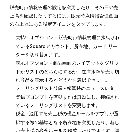
販売時点情報管理の設定を変更したり⁠、その日の売
上高を確認したりするには⁠、販売時点情報管理画面
の右上隅にある
アイコンをタ⁠ップします⁠。
設定
– 販売時点情報管理に接続され
支払い
オプシ⁠ョン
ているSquareアカウント⁠、所在地⁠、カ⁠ード リ⁠ー
ダ⁠ーを切り替えます⁠。
- 商品画面のレイアウトをグリ⁠ッ
表示
オプシ⁠ョン
ドかリストのどちらにするか⁠、在庫水準や売り切
れ商品を表示するかどうかを選択できます⁠。
- 精算時のニ⁠ュ⁠ースレタ⁠ー
メ⁠ーリングリスト登録
登録プロンプトを有効または無効にし⁠、接続され
ているメ⁠ーリングリストを変更します⁠。
- 適用する売上税の税金ル⁠ールをアプリが選
税金
択する際の基準となる所在地を変更したり⁠、新し
い売上税の税金ル⁠ールを作成したりできます⁠。詳