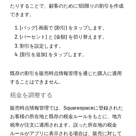
たりすることで⁠、顧客のために1回限りの割引を作成
できます⁠。
[⁠
⁠] 画面で [⁠
⁠] をタ⁠ップします⁠。
バ⁠ッグ
割引
[⁠
⁠] と [⁠
⁠] を切り替えます⁠。
パ⁠ーセント
金額
割引を設定します⁠。
[⁠
⁠] をタ⁠ップします⁠。
割引を追加
既存の割引を販売時点情報管理を通じた購入に適用
することはできません⁠。
税金を調整する
販売時点情報管理では⁠、Squarespaceに登録された
お客様の所在地と既存の税金ル⁠ールをもとに⁠、地方
税率が注文に適用されます⁠。誤⁠った所在地の税金
ル⁠ールがアプリに表示される場合は⁠、販売に対して