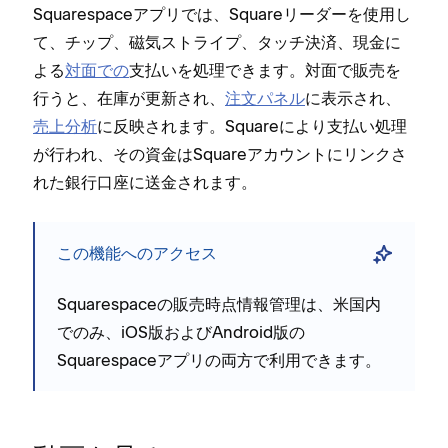
Squarespaceアプリでは⁠、Squareリ⁠ーダ⁠ーを使用し
て⁠、チ⁠ップ⁠、磁気ストライプ⁠、タ⁠ッチ決済⁠、現金に
よる
対面での
支払いを処理できます⁠。対面で販売を
行うと⁠、在庫が更新され⁠、
注文パネル
に表示され⁠、
売上分析
に反映されます⁠。Squareにより支払い処理
が行われ⁠、その資金はSquareアカウントにリンクさ
れた銀行口座に送金されます⁠。
この機能へのアクセス
Squarespaceの販売時点情報管理は⁠、米国内
でのみ⁠、iOS版およびAndroid版の
Squarespaceアプリの両方で利用できます⁠。