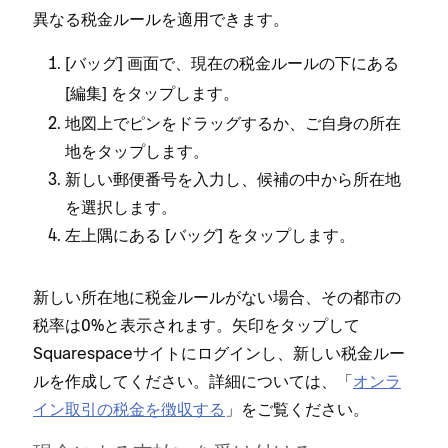
異なる税金ル⁠ールを適用できます⁠。
[⁠
⁠] 画面で⁠、現在の税金ル⁠ールの下にある
バ⁠ッグ
[⁠
⁠] をタ⁠ップします⁠。
編集
地図上でピンをドラ⁠ッグするか⁠、ご自身の所在
地をタ⁠ップします⁠。
新しい郵便番号を入力し⁠、候補の中から所在地
を選択します⁠。
左上隅にある [⁠
⁠] をタ⁠ップします⁠。
バ⁠ッグ
新しい所在地に税金ル⁠ールがない場合⁠、その都市の
税率は0⁠%と表示されます⁠。矢印をタ⁠ップして
Squarespaceサイトにログインし⁠、新しい税金ル⁠ー
ルを作成してください⁠。詳細については⁠、「⁠
オンラ
イン取引の税金を徴収する
⁠」をご覧ください⁠。