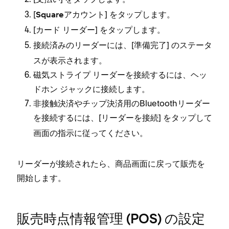
[⁠
⁠] をタ⁠ップします⁠。
Squareアカウント
[⁠
⁠] をタ⁠ップします⁠。
カ⁠ード リ⁠ーダ⁠ー
接続済みのリ⁠ーダ⁠ーには⁠、[⁠
⁠] のステ⁠ータ
準備完了
スが表示されます⁠。
磁気ストライプ リ⁠ーダ⁠ーを接続するには⁠、ヘ⁠ッ
ドホン ジ⁠ャ⁠ックに接続します⁠。
非接触決済やチ⁠ップ決済用のBluetoothリ⁠ーダ⁠ー
を接続するには⁠、[⁠
⁠] をタ⁠ップして
リ⁠ーダ⁠ーを接続
画面の指示に従⁠ってください⁠。
リ⁠ーダ⁠ーが接続されたら⁠、商品画面に戻⁠って販売を
開始します⁠。
販売時点情報管理 (⁠POS⁠) の設定