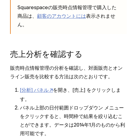
Squarespaceの販売時点情報管理で購入した
商品は⁠、
顧客のアカウントには
表示されませ
ん⁠。
売上分析を確認する
販売時点情報管理の分析を確認し⁠、対面販売とオン
ライン販売を比較する方法は次のとおりです⁠。
[⁠分析⁠] パネル
を開き⁠、[⁠
⁠] をクリ⁠ックしま
売上
す⁠。
パネル上部の日付範囲ドロ⁠ップダウン メニ⁠ュ⁠ー
をクリ⁠ックすると⁠、時間枠で結果を絞り込むこ
とができます⁠。デ⁠ータは2014年1月のものから利
用可能です⁠。