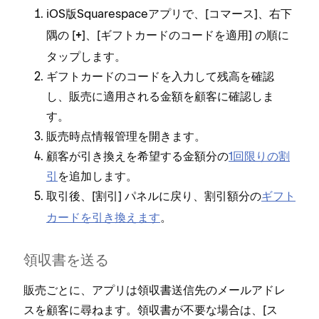
iOS版Squarespaceアプリで⁠、[⁠
⁠]⁠、右下
コマ⁠ース
隅の [⁠
⁠]⁠、[⁠
⁠] の順に
+
ギフトカ⁠ードのコ⁠ードを適用
タ⁠ップします⁠。
ギフトカ⁠ードのコ⁠ードを入力して残高を確認
し⁠、販売に適用される金額を顧客に確認しま
す⁠。
販売時点情報管理を開きます⁠。
顧客が引き換えを希望する金額分の
1回限りの割
引
を追加します⁠。
取引後⁠、[⁠
⁠] パネルに戻り⁠、割引額分の
ギフト
割引
カ⁠ードを引き換えます
⁠。
領収書を送る
販売ごとに⁠、アプリは領収書送信先のメ⁠ールアドレ
スを顧客に尋ねます⁠。領収書が不要な場合は⁠、[⁠
ス