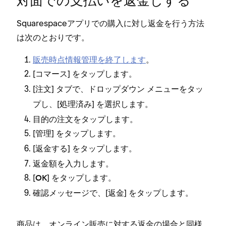
対面での支払いを返金しする
Squarespaceアプリでの購入に対し返金を行う方法
は次のとおりです⁠。
販売時点情報管理を終了します
⁠。
[⁠
⁠] をタ⁠ップします⁠。
コマ⁠ース
[⁠
⁠] タブで⁠、ドロ⁠ップダウン メニ⁠ュ⁠ーをタ⁠ッ
注文
プし⁠、[⁠
⁠] を選択します⁠。
処理済み
目的の注文をタ⁠ップします⁠。
[⁠
⁠] をタ⁠ップします⁠。
管理
[⁠
⁠] をタ⁠ップします⁠。
返金する
返金額を入力します⁠。
[⁠
⁠] をタ⁠ップします⁠。
OK
確認メ⁠ッセ⁠ージで⁠、[⁠
⁠] をタ⁠ップします⁠。
返金
商品は⁠、オンライン販売に対する返金の場合と同様