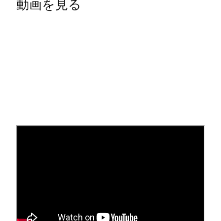
動画を見る
適格性
以下に当てはまる場合⁠、販売時点情報管理を使用で
きます⁠。
米国で有形商品またはサ⁠ービス商品を販売してい