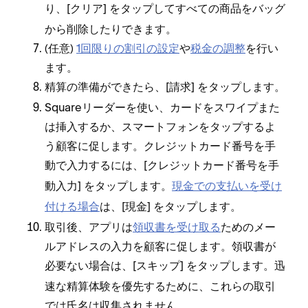
り⁠、[⁠
⁠] をタ⁠ップしてすべての商品をバ⁠ッグ
クリア
から削除したりできます⁠。
(⁠任意⁠)
1回限りの割引の設定
や
税金の調整
を行い
ます⁠。
精算の準備ができたら⁠、[⁠
⁠] をタ⁠ップします⁠。
請求
Squareリ⁠ーダ⁠ーを使い⁠、カ⁠ードをスワイプまた
は挿入するか⁠、スマ⁠ートフ⁠ォンをタ⁠ップするよ
う顧客に促します⁠。クレジ⁠ットカ⁠ード番号を手
動で入力するには⁠、[⁠
クレジ⁠ットカ⁠ード番号を手
⁠] をタ⁠ップします⁠。
現金での支払いを受け
動入力
付ける場合
は⁠、[⁠
⁠] をタ⁠ップします⁠。
現金
取引後⁠、アプリは
領収書を受け取る
ためのメ⁠ー
ルアドレスの入力を顧客に促します⁠。領収書が
必要ない場合は⁠、[⁠
⁠] をタ⁠ップします⁠。迅
スキ⁠ップ
速な精算体験を優先するために⁠、これらの取引
では氏名は収集されません⁠。