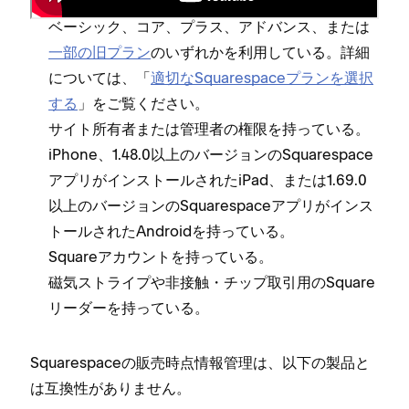
る⁠。
ベ⁠ーシ⁠ック⁠、コア⁠、プラス⁠、アドバンス⁠、または
一部の旧プラン
のいずれかを利用している⁠。詳細
については⁠、「⁠
適切なSquarespaceプランを選択
する
⁠」をご覧ください⁠。
サイト所有者または管理者の権限を持⁠っている⁠。
iPhone⁠、1⁠.48⁠.0以上のバ⁠ージ⁠ョンのSquarespace
アプリがインスト⁠ールされたiPad⁠、または1⁠.69⁠.0
以上のバ⁠ージ⁠ョンのSquarespaceアプリがインス
ト⁠ールされたAndroidを持⁠っている⁠。
Squareアカウントを持⁠っている⁠。
磁気ストライプや非接触⁠・チ⁠ップ取引用のSquare
リ⁠ーダ⁠ーを持⁠っている⁠。
Squarespaceの販売時点情報管理は⁠、以下の製品と
は互換性がありません⁠。