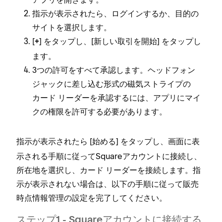
指示が表示されたら⁠、ログインするか⁠、目的の
サイトを選択します⁠。
[⁠
⁠] をタ⁠ップし⁠、[⁠
⁠] をタ⁠ップし
+
新しい取引を開始
ます⁠。
3つの許可をすべて承認します⁠。ヘ⁠ッドフ⁠ォン
ジ⁠ャ⁠ックに差し込む形式の磁気ストライプの
カ⁠ード リ⁠ーダ⁠ーを承認するには⁠、アプリにマイ
クの権限を許可する必要があります⁠。
指示が表示されたら [⁠
⁠] をタ⁠ップし⁠、画面に表
始める
示される手順に従⁠ってSquareアカウントに接続し⁠、
所在地を選択し⁠、カ⁠ード リ⁠ーダ⁠ーを接続します⁠。指
示が表示されない場合は⁠、以下の手順に従⁠って販売
時点情報管理の設定を完了してください⁠。
ステ⁠ップ1 - Squareアカウントに接続する