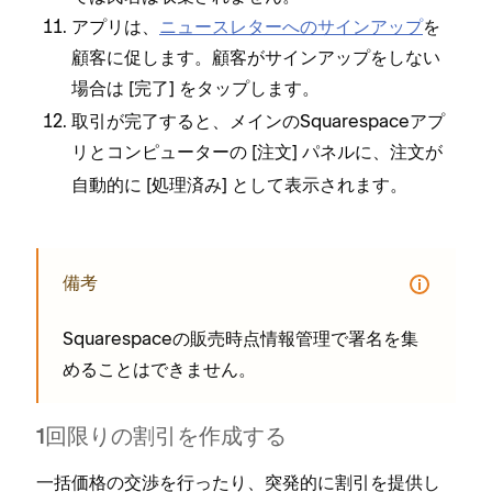
アプリは⁠、
ニ⁠ュ⁠ースレタ⁠ーへのサインア⁠ップ
を
顧客に促します⁠。顧客がサインア⁠ップをしない
場合は [⁠
⁠] をタ⁠ップします⁠。
完了
取引が完了すると⁠、メインのSquarespaceアプ
リとコンピ⁠ュ⁠ータ⁠ーの [⁠
⁠] パネルに⁠、注文が
注文
自動的に [⁠
⁠] として表示されます⁠。
処理済み
備考
Squarespaceの販売時点情報管理で署名を集
めることはできません⁠。
1回限りの割引を作成する
一括価格の交渉を行⁠ったり⁠、突発的に割引を提供し