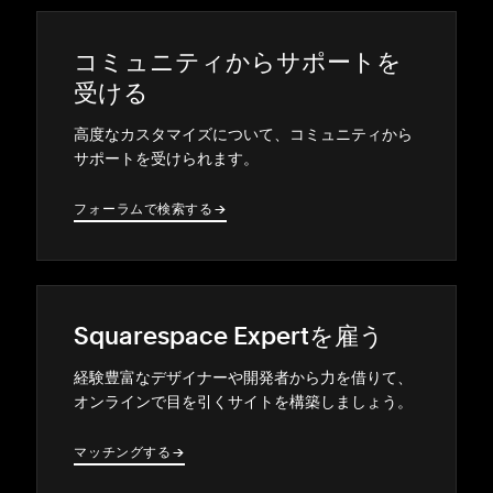
コミ⁠ュニテ⁠ィからサポ⁠ートを
受ける
高度なカスタマイズについて⁠、コミ⁠ュニテ⁠ィから
サポ⁠ートを受けられます⁠。
フ⁠ォ⁠ーラムで検索する
→
→
Squarespace Expertを雇う
経験豊富なデザイナ⁠ーや開発者から力を借りて⁠、
オンラインで目を引くサイトを構築しまし⁠ょう⁠。
マ⁠ッチングする
→
→