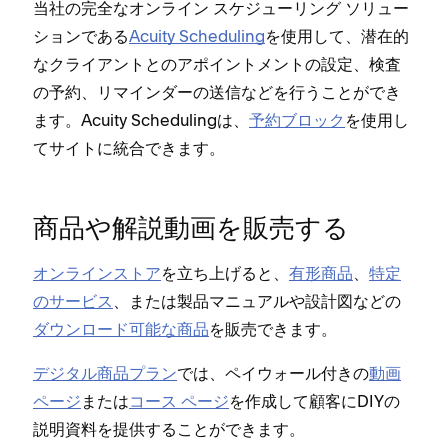
当社の完全なオンライン スケジ⁠ュ⁠ーリング ソリ⁠ュ⁠ー
シ⁠ョンである
Acuity Scheduling
を使用して⁠、潜在的
なクライアントとのアポイントメントの設定⁠、検査
の予約⁠、リマインダ⁠ーの送信などを行うことができ
ます⁠。Acuity Schedulingは⁠、
予約ブロ⁠ック
を使用し
てサイトに統合できます⁠。
商品や解説動画を販売する
オンラインストア
を立ち上げると⁠、
有形商品
⁠、
特定
のサ⁠ービス
⁠、または製品マニ⁠ュアルや設計図などの
ダウンロ⁠ード可能な商品
を販売できます⁠。
デジタル商品プラン
では⁠、ペイウ⁠ォ⁠ール付きの
動画
ペ⁠ージ
または
コ⁠ース ペ⁠ージ
を作成して顧客にDIYの
説明資料を提供することができます⁠。