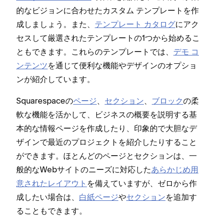
的なビジ⁠ョンに合わせたカスタム テンプレ⁠ートを作
成しまし⁠ょう⁠。また⁠、
テンプレ⁠ート カタログ
にアク
セスして厳選されたテンプレ⁠ートの1つから始めるこ
ともできます⁠。これらのテンプレ⁠ートでは⁠、
デモ コ
ンテンツ
を通じて便利な機能やデザインのオプシ⁠ョ
ンが紹介しています⁠。
Squarespaceの
ペ⁠ージ
⁠、
セクシ⁠ョン
⁠、
ブロ⁠ック
の柔
軟な機能を活かして⁠、ビジネスの概要を説明する基
本的な情報ペ⁠ージを作成したり⁠、印象的で大胆なデ
ザインで最近のプロジ⁠ェクトを紹介したりすること
ができます⁠。ほとんどのペ⁠ージとセクシ⁠ョンは⁠、一
般的なWebサイトのニ⁠ーズに対応した
あらかじめ用
意されたレイアウト
を備えていますが⁠、ゼロから作
成したい場合は⁠、
白紙ペ⁠ージ
や
セクシ⁠ョン
を追加す
ることもできます⁠。