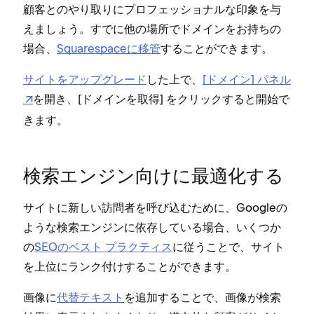
顧客とのやり取りにプロフ⁠ェ⁠ッシ⁠ョナルな印象を与
えまし⁠ょう⁠。すでに他の場所でドメインをお持ちの
場合⁠、
Squarespaceに移管
することができます⁠。
サイトをア⁠ップグレ⁠ード
した上で⁠、
[⁠ドメイン⁠] パネル
を開き⁠、[⁠
⁠] をクリ⁠ックすると開始で
ドメインを取得
きます⁠。
検索エンジン向けに最適化する
サイトに新しい訪問者を呼び込むために⁠、Googleの
ような検索エンジンに依存している場合⁠、いくつか
の
SEOのベスト プラクテ⁠ィス
に従うことで⁠、サイト
を上位にランク付けすることができます⁠。
画像に
代替テキスト
を追加することで⁠、画像が検索