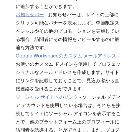
に追加することができます⁠。
お知らせバ⁠ー
- お知らせバ⁠ーは⁠、サイトの上部に
クリ⁠ック可能なバナ⁠ーを表示します⁠。季節限定ス
ペシ⁠ャルやその他のプロモ⁠ーシ⁠ョンを実施してい
る場合⁠、訪問者にその情報をアピ⁠ールするのに最
適な方法です⁠。
Google Workspaceのカスタム メ⁠ールアドレス
-
お使いのカスタム ドメインを使用してプロフ⁠ェ⁠ッ
シ⁠ョナルなメ⁠ールアドレスを作成します⁠。サイト
にリンクを記載しておくことで⁠、見込み客から直
接連絡を受けることができます⁠。
ソ⁠ーシ⁠ャル サイトへのリンク
- ソ⁠ーシ⁠ャル メデ⁠ィ
ア アカウントを使用している場合は⁠、それらを接
続してサイトにソ⁠ーシ⁠ャル アイコンを表示するこ
とで⁠、他のプラ⁠ットフ⁠ォ⁠ーム上のプロフ⁠ィ⁠ールに
訪問者を誘導することができます⁠。また⁠、ブログ