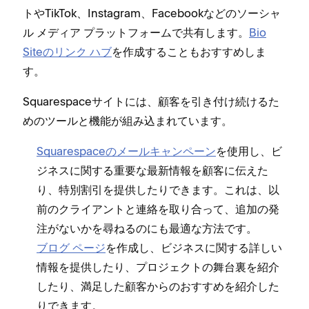
トやTikTok⁠、Instagram⁠、Facebookなどのソ⁠ーシ⁠ャ
ル メデ⁠ィア プラ⁠ットフ⁠ォ⁠ームで共有します⁠。
Bio
Siteのリンク ハブ
を作成することもおすすめしま
す⁠。
Squarespaceサイトには⁠、顧客を引き付け続けるた
めのツ⁠ールと機能が組み込まれています⁠。
Squarespaceのメ⁠ールキ⁠ャンペ⁠ーン
を使用し⁠、ビ
ジネスに関する重要な最新情報を顧客に伝えた
り⁠、特別割引を提供したりできます⁠。これは⁠、以
前のクライアントと連絡を取り合⁠って⁠、追加の発
注がないかを尋ねるのにも最適な方法です⁠。
ブログ ペ⁠ージ
を作成し⁠、ビジネスに関する詳しい
情報を提供したり⁠、プロジ⁠ェクトの舞台裏を紹介
したり⁠、満足した顧客からのおすすめを紹介した
りできます⁠。