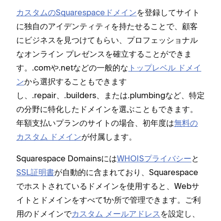
カスタムのSquarespaceドメイン
を登録してサイト
に独自のアイデンテ⁠ィテ⁠ィを持たせることで⁠、顧客
にビジネスを見つけてもらい⁠、プロフ⁠ェ⁠ッシ⁠ョナル
なオンライン プレゼンスを確立することができま
す⁠。⁠.comや⁠.netなどの一般的な
ト⁠ップレベル ドメイ
ン
から選択することもできます
し⁠、⁠.repair⁠、⁠.builders⁠、または⁠.plumbingなど⁠、特定
の分野に特化したドメインを選ぶこともできます⁠。
年額支払いプランのサイトの場合⁠、初年度は
無料の
カスタム ドメイン
が付属します⁠。
Squarespace Domainsには
WHOISプライバシ⁠ー
と
SSL証明書
が自動的に含まれており⁠、Squarespace
でホストされているドメインを使用すると⁠、Webサ
イトとドメインをすべて1か所で管理できます⁠。ご利
用のドメインで
カスタム メ⁠ールアドレス
を設定し⁠、