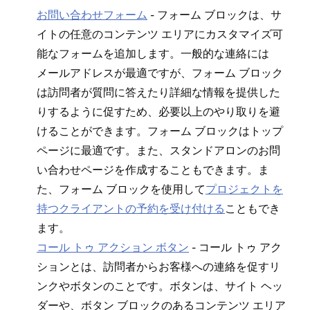
お問い合わせフ⁠ォ⁠ーム
- フ⁠ォ⁠ーム ブロ⁠ックは⁠、サ
イトの任意のコンテンツ エリアにカスタマイズ可
能なフ⁠ォ⁠ームを追加します⁠。一般的な連絡には
メ⁠ールアドレスが最適ですが⁠、フ⁠ォ⁠ーム ブロ⁠ック
は訪問者が質問に答えたり詳細な情報を提供した
りするように促すため⁠、必要以上のやり取りを避
けることができます⁠。フ⁠ォ⁠ーム ブロ⁠ックはト⁠ップ
ペ⁠ージに最適です⁠。また⁠、スタンドアロンのお問
い合わせペ⁠ージを作成することもできます⁠。ま
た⁠、フ⁠ォ⁠ーム ブロ⁠ックを使用して
プロジ⁠ェクトを
持つクライアントの予約を受け付ける
こともでき
ます⁠。
コ⁠ール ト⁠ゥ アクシ⁠ョン ボタン
- コ⁠ール ト⁠ゥ アク
シ⁠ョンとは⁠、訪問者からお客様への連絡を促すリ
ンクやボタンのことです⁠。ボタンは⁠、サイト ヘ⁠ッ
ダ⁠ーや⁠、ボタン ブロ⁠ックのあるコンテンツ エリア