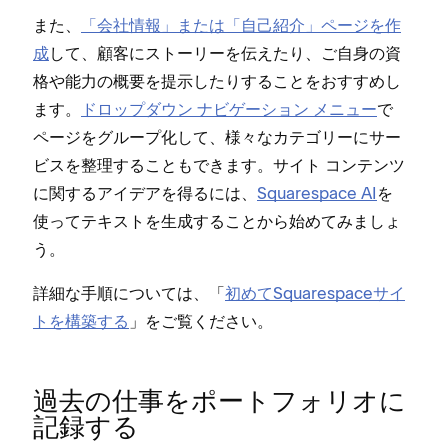
また⁠、
「⁠会社情報⁠」または「⁠自己紹介⁠」ペ⁠ージを作
成
して⁠、顧客にスト⁠ーリ⁠ーを伝えたり⁠、ご自身の資
格や能力の概要を提示したりすることをおすすめし
ます⁠。
ドロ⁠ップダウン ナビゲ⁠ーシ⁠ョン メニ⁠ュ⁠ー
で
ペ⁠ージをグル⁠ープ化して⁠、様⁠々なカテゴリ⁠ーにサ⁠ー
ビスを整理することもできます⁠。サイト コンテンツ
に関するアイデアを得るには⁠、
Squarespace AI
を
使⁠ってテキストを生成することから始めてみまし⁠ょ
う⁠。
詳細な手順については⁠、「⁠
初めてSquarespaceサイ
トを構築する
⁠」をご覧ください⁠。
過去の仕事をポ⁠ートフ⁠ォリオに
記録する