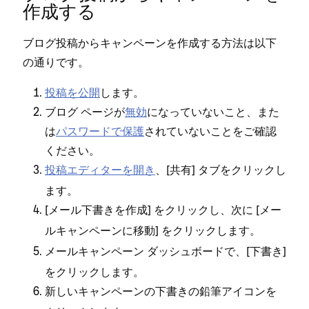
作成する
ブログ投稿からキ⁠ャンペ⁠ーンを作成する方法は以下
の通りです⁠。
投稿を公開
します⁠。
ブログ ペ⁠ージが
無効
にな⁠っていないこと⁠、また
は
パスワ⁠ードで保護
されていないことをご確認
ください⁠。
投稿エデ⁠ィタ⁠ーを開き
⁠、[⁠
⁠] タブをクリ⁠ックし
共有
ます⁠。
[⁠
⁠] をクリ⁠ックし⁠、次に [⁠
メ⁠ール下書きを作成
メ⁠ー
⁠] をクリ⁠ックします⁠。
ルキ⁠ャンペ⁠ーンに移動
メ⁠ールキ⁠ャンペ⁠ーン ダ⁠ッシ⁠ュボ⁠ードで⁠、[⁠
⁠]
下書き
をクリ⁠ックします⁠。
新しいキ⁠ャンペ⁠ーンの下書きの
アイコンを
鉛筆