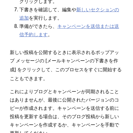
クリ⁠ックします⁠。
下書きを確認して⁠、編集や
新しいセクシ⁠ョンの
追加
を実行します⁠。
準備ができたら⁠、
キ⁠ャンペ⁠ーンを送信または送
信予約します
⁠。
新しい投稿を公開するときに表示されるポ⁠ップア⁠ッ
プ メ⁠ッセ⁠ージの [⁠
メ⁠ールキ⁠ャンペ⁠ーンの下書きを作
⁠] をクリ⁠ックして⁠、このプロセスをすぐに開始する
成
こともできます⁠。
これによりブログとキ⁠ャンペ⁠ーンが同期されること
はありませんが⁠、最後に公開されたバ⁠ージ⁠ョンのコ
ピ⁠ーが作成されます⁠。キ⁠ャンペ⁠ーンを送信する前に
投稿を更新する場合は⁠、そのブログ投稿から新しい
キ⁠ャンペ⁠ーンを作成するか⁠、キ⁠ャンペ⁠ーンを手動で