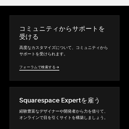
コミ⁠ュニテ⁠ィからサポ⁠ートを
受ける
高度なカスタマイズについて⁠、コミ⁠ュニテ⁠ィから
サポ⁠ートを受けられます⁠。
フ⁠ォ⁠ーラムで検索する
→
→
Squarespace Expertを雇う
経験豊富なデザイナ⁠ーや開発者から力を借りて⁠、
オンラインで目を引くサイトを構築しまし⁠ょう⁠。