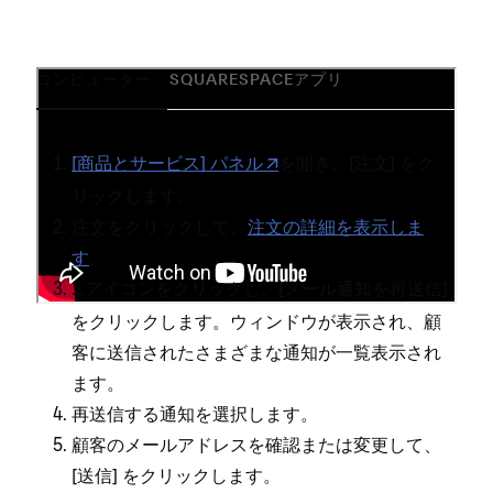
コンピューター
SQUARESPACEアプリ
[⁠⁠⁠商品とサ⁠⁠⁠ービス⁠⁠⁠] パネル
を開き⁠⁠⁠、[⁠⁠⁠
⁠⁠⁠] をク
注文
リ⁠⁠⁠ックします⁠⁠⁠。
注文をクリ⁠⁠⁠ックして⁠⁠⁠、
注文の詳細を表示しま
す
⁠⁠⁠。
アイコンをクリ⁠⁠⁠ックし⁠⁠⁠、[⁠⁠⁠
⁠⁠⁠]
⁠⁠⁠.⁠⁠⁠.⁠⁠⁠.
メ⁠⁠⁠ール通知を再送信
をクリ⁠⁠⁠ックします⁠⁠⁠。ウ⁠⁠⁠ィンドウが表示され⁠⁠⁠、顧
客に送信されたさまざまな通知が一覧表示され
ます⁠⁠⁠。
再送信する通知を選択します⁠⁠⁠。
顧客のメ⁠⁠⁠ールアドレスを確認または変更して⁠⁠⁠、
[⁠⁠⁠
⁠⁠⁠] をクリ⁠⁠⁠ックします⁠⁠⁠。
送信