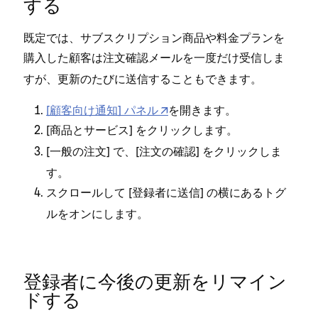
する
既定では⁠、サブスクリプシ⁠ョン商品や料金プランを
購入した顧客は
メ⁠ールを一度だけ受信しま
注文確認
すが⁠、更新のたびに送信することもできます⁠。
[⁠顧客向け通知⁠] パネル
を開きます⁠。
[⁠
⁠] をクリ⁠ックします⁠。
商品とサ⁠ービス
[⁠
⁠] で⁠、[⁠
⁠] をクリ⁠ックしま
一般の注文
注文の確認
す⁠。
スクロ⁠ールして [⁠
⁠] の横にあるトグ
登録者に送信
ルをオンにします⁠。
登録者に今後の更新をリマイン
ドする