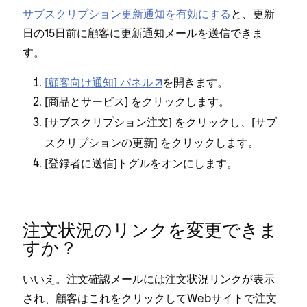
サブスクリプシ⁠ョン更新通知を有効にする
と⁠、更新
日の15日前に顧客に更新通知メ⁠ールを送信できま
す⁠。
[⁠顧客向け通知⁠] パネル
を開きます⁠。
[⁠
⁠] をクリ⁠ックします⁠。
商品とサ⁠ービス
[⁠
⁠] をクリ⁠ックし⁠、[⁠
サブスクリプシ⁠ョン注文
サブ
⁠] をクリ⁠ックします⁠。
スクリプシ⁠ョンの更新
[⁠
⁠]トグルをオンにします⁠。
登録者
に
送信
注文状況のリンクを変更できま
すか⁠？
いいえ⁠。注文確認メ⁠ールには注文状況リンクが表示
され⁠、顧客はこれをクリ⁠ックしてWebサイトで注文