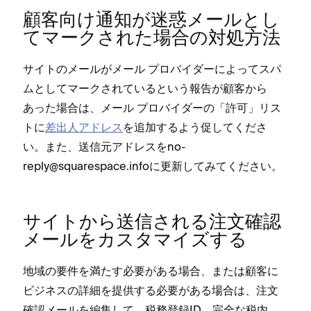
顧客向け通知が迷惑メ⁠ールとし
てマ⁠ークされた場合の対処方法
サイトのメ⁠ールがメ⁠ール プロバイダ⁠ーによ⁠ってスパ
ムとしてマ⁠ークされているという報告が顧客から
あ⁠った場合は⁠、メ⁠ール プロバイダ⁠ーの「⁠許可⁠」リス
トに
差出人アドレス
を追加するよう促してくださ
い⁠。また⁠、送信元アドレスをno-
reply@squarespace⁠.infoに更新してみてください⁠。
サイトから送信される注文確認
メ⁠ールをカスタマイズする
地域の要件を満たす必要がある場合⁠、または顧客に
ビジネスの詳細を提供する必要がある場合は⁠、注文
確認メ⁠ールを編集して⁠、税務登録ID⁠、完全な税内