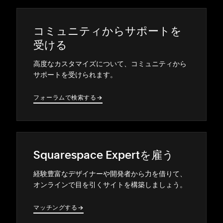
コミ⁠ュニテ⁠ィからサポ⁠ートを
受ける
高度なカスタマイズについて⁠、コミ⁠ュニテ⁠ィから
サポ⁠ートを受けられます⁠。
フ⁠ォ⁠ーラムで検索する
→
→
Squarespace Expertを雇う
経験豊富なデザイナ⁠ーや開発者から力を借りて⁠、
オンラインで目を引くサイトを構築しまし⁠ょう⁠。
マ⁠ッチングする
→
→