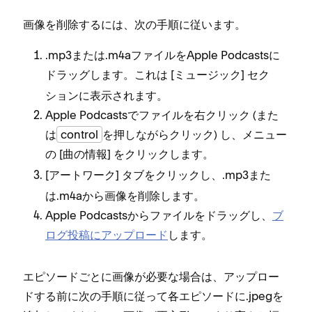
画像を削除するには⁠、次の手順に従います⁠。
⁠.mp3または⁠.m4aフ⁠ァイルをApple Podcastsに
ドラ⁠ッグします⁠。これは [⁠
⁠] セク
ミ⁠ュ⁠ージ⁠ック
シ⁠ョンに表示されます⁠。
Apple Podcastsでフ⁠ァイルを右クリ⁠ック (⁠また
は
control
を押しながらクリ⁠ック⁠) し⁠、メニ⁠ュ⁠ー
の [⁠
⁠] をクリ⁠ックします⁠。
曲の情報
[⁠
⁠] タブをクリ⁠ックし⁠、⁠.mp3また
ア⁠ートワ⁠ーク
は⁠.m4aから画像を削除します⁠。
Apple Podcastsからフ⁠ァイルをドラ⁠ッグし⁠、
ブ
ログ投稿にア⁠ップロ⁠ード
します⁠。
エピソ⁠ードごとに画像が必要な場合は⁠、ア⁠ップロ⁠ー
ドする前に次の手順に従⁠って各エピソ⁠ードに⁠.jpegを