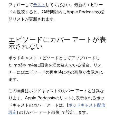
フ⁠ォロ⁠ーして
テスト
してください⁠。最新のエピソ⁠ー
ドを視聴すると⁠、24時間以内にApple Podcastsの公
開リストが更新されます⁠。
エピソ⁠ードにカバ⁠ー ア⁠ートが表
示されない
ポ⁠ッドキ⁠ャスト エピソ⁠ードとしてア⁠ップロ⁠ードし
た⁠.mp3や⁠.m4aに画像を埋め込んでいる場合⁠、リス
ナ⁠ーにはエピソ⁠ードの再生時にその画像が表示され
ます⁠。
この画像はポ⁠ッドキ⁠ャストのカバ⁠ー ア⁠ートとは異な
ります⁠。Apple Podcastsのリストに表示されるポ⁠ッ
ドキ⁠ャストのカバ⁠ー ア⁠ートは⁠、[⁠
ポ⁠ッドキ⁠ャスト配信
設定
⁠] の [⁠
⁠] で設定します⁠。
カバ⁠ー ア⁠ート画像