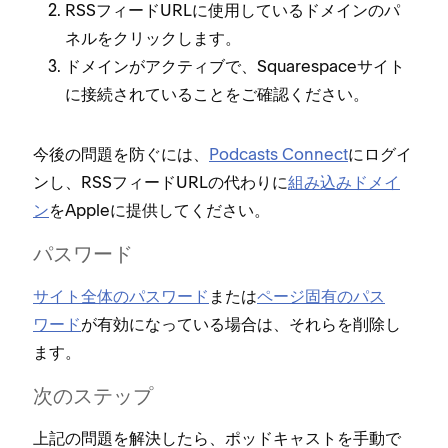
RSSフ⁠ィ⁠ードURLに使用しているドメインのパ
ネルをクリ⁠ックします⁠。
ドメインがアクテ⁠ィブで⁠、Squarespaceサイト
に接続されていることをご確認ください⁠。
今後の問題を防ぐには⁠、
Podcasts Connect
にログイ
ンし⁠、RSSフ⁠ィ⁠ードURLの代わりに
組み込みドメイ
ン
をAppleに提供してください⁠。
パスワ⁠ード
サイト全体のパスワ⁠ード
または
ペ⁠ージ固有のパス
ワ⁠ード
が有効にな⁠っている場合は⁠、それらを削除し
ます⁠。
次のステ⁠ップ
上記の問題を解決したら⁠、ポ⁠ッドキ⁠ャストを手動で