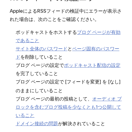
AppleによるRSSフ⁠ィ⁠ードの検証中にエラ⁠ーが表示さ
れた場合は⁠、次のことをご確認ください⁠。
ポ⁠ッドキ⁠ャストをホストする
ブログ ペ⁠ージが有効
であること
サイト全体のパスワ⁠ード
と
ペ⁠ージ固有のパスワ⁠ー
ド
を削除していること
ブログ ペ⁠ージの設定で
ポ⁠ッドキ⁠ャスト配信の設定
を完了していること
ブログ ペ⁠ージの設定で [⁠
⁠] を [⁠
⁠]
フ⁠ィ⁠ードを変更
なし
のままにしていること
ブログ ペ⁠ージの最初の投稿として⁠、
オ⁠ーデ⁠ィオ ブ
ロ⁠ックを含むブログ投稿を少なくとも1つ公開して
いること
ドメイン接続の問題
が解決されていること