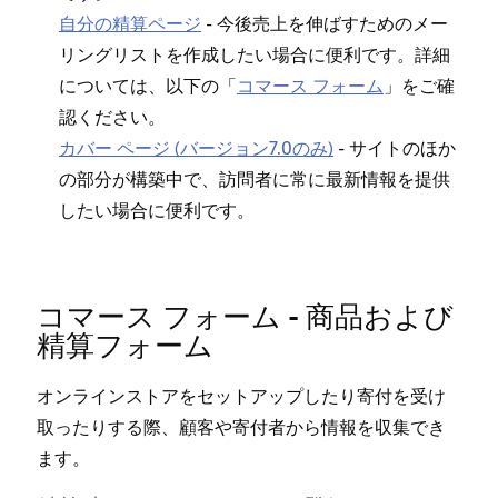
自分の精算ペ⁠ージ
- 今後売上を伸ばすためのメ⁠ー
リングリストを作成したい場合に便利です⁠。詳細
については⁠、以下の「⁠
コマ⁠ース フ⁠ォ⁠ーム
⁠」をご確
認ください⁠。
カバ⁠ー ペ⁠ージ (⁠バ⁠ージ⁠ョン7⁠.0のみ⁠)
- サイトのほか
の部分が構築中で⁠、訪問者に常に最新情報を提供
したい場合に便利です⁠。
コマ⁠ース フ⁠ォ⁠ーム - 商品および
精算フ⁠ォ⁠ーム
オンラインストアをセ⁠ットア⁠ップしたり寄付を受け
取⁠ったりする際⁠、顧客や寄付者から情報を収集でき
ます⁠。