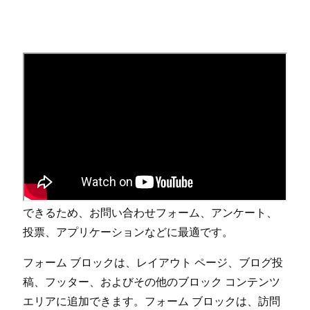
フ⁠ォ⁠ーム ブロ⁠ック - カスタマイ
ズ可能な複数フ⁠ィ⁠ールドの
フ⁠ォ⁠ーム
フ⁠ォ⁠ーム ブロ⁠ック
を使用して⁠、訪問者から一般的な
情報を収集します⁠。フ⁠ォ⁠ーム フ⁠ィ⁠ールドをカスタマ
イズして⁠、必要な詳細情報を正確に収集することが
できるため⁠、お問い合わせフ⁠ォ⁠ーム⁠、アンケ⁠ート⁠、
投票⁠、アプリケ⁠ーシ⁠ョンなどに最適です⁠。
フ⁠ォ⁠ーム ブロ⁠ックは⁠、レイアウト ペ⁠ージ⁠、ブログ投
稿⁠、フ⁠ッタ⁠ー⁠、およびその他のブロ⁠ック コンテンツ
エリアに追加できます⁠。フ⁠ォ⁠ーム ブロ⁠ックは⁠、訪問