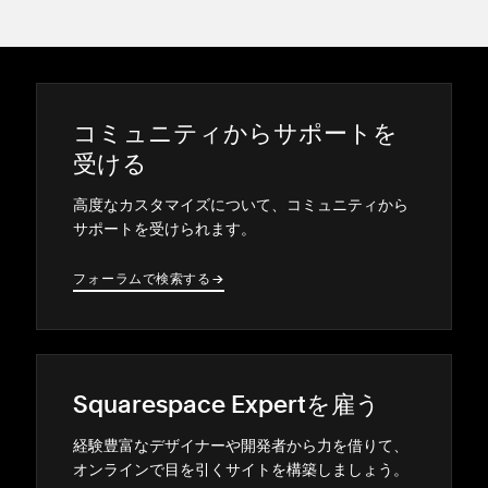
コミ⁠ュニテ⁠ィからサポ⁠ートを
受ける
高度なカスタマイズについて⁠、コミ⁠ュニテ⁠ィから
サポ⁠ートを受けられます⁠。
フ⁠ォ⁠ーラムで検索する
→
→
Squarespace Expertを雇う
経験豊富なデザイナ⁠ーや開発者から力を借りて⁠、
オンラインで目を引くサイトを構築しまし⁠ょう⁠。