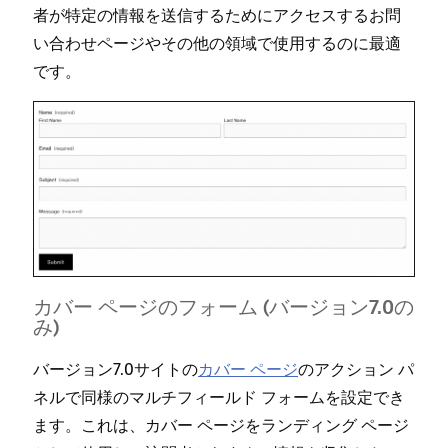
者が特定の情報を送信するためにアクセスするお問
い合わせペ⁠ージやその他の領域で使用するのに最適
です⁠。
カバ⁠ー ペ⁠ージのフ⁠ォ⁠ーム (⁠バ⁠ージ⁠ョン7⁠.0の
み⁠)
バ⁠ージ⁠ョン7⁠.0サイトの
カバ⁠ー ペ⁠ージ
のアクシ⁠ョン パ
ネルで同様のマルチフ⁠ィ⁠ールド フ⁠ォ⁠ームを設定でき
ます⁠。これは⁠、カバ⁠ー ペ⁠ージをランデ⁠ィング ペ⁠ージ