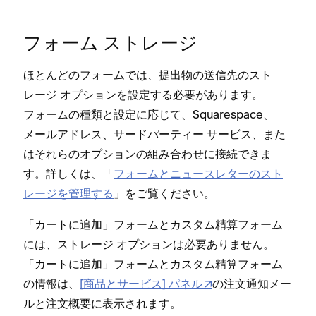
フ⁠ォ⁠ーム ストレ⁠ージ
ほとんどのフ⁠ォ⁠ームでは⁠、提出物の送信先のスト
レ⁠ージ オプシ⁠ョンを設定する必要があります⁠。
フ⁠ォ⁠ームの種類と設定に応じて⁠、Squarespace⁠、
メ⁠ールアドレス⁠、サ⁠ードパ⁠ーテ⁠ィ⁠ー サ⁠ービス⁠、また
はそれらのオプシ⁠ョンの組み合わせに接続できま
す⁠。詳しくは⁠、「⁠
フ⁠ォ⁠ームとニ⁠ュ⁠ースレタ⁠ーのスト
レ⁠ージを管理する
⁠」をご覧ください⁠。
「⁠カ⁠ートに追加⁠」フ⁠ォ⁠ームとカスタム精算フ⁠ォ⁠ーム
には⁠、ストレ⁠ージ オプシ⁠ョンは必要ありません⁠。
「⁠カ⁠ートに追加⁠」フ⁠ォ⁠ームとカスタム精算フ⁠ォ⁠ーム
の情報は⁠、
[⁠商品とサ⁠ービス⁠] パネル
の注文通知メ⁠ー
ルと注文概要に表示されます⁠。