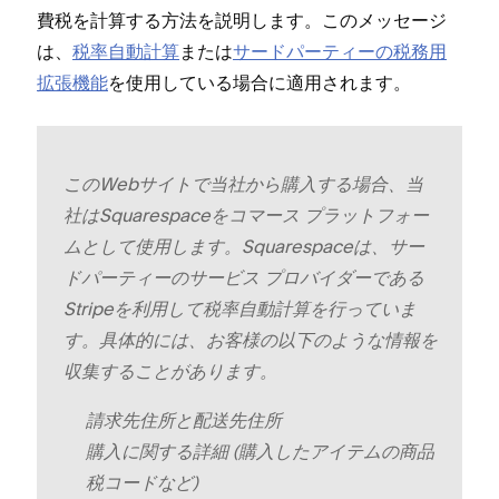
費税を計算する方法を説明します⁠。このメ⁠ッセ⁠ージ
は⁠、
税率自動計算
または
サ⁠ードパ⁠ーテ⁠ィ⁠ーの税務用
拡張機能
を使用している場合に適用されます⁠。
このWebサイトで当社から購入する場合⁠、当
社はSquarespaceをコマ⁠ース プラ⁠ットフ⁠ォ⁠ー
ムとして使用します⁠。Squarespaceは⁠、サ⁠ー
ドパ⁠ーテ⁠ィ⁠ーのサ⁠ービス プロバイダ⁠ーである
Stripeを利用して税率自動計算を行⁠っていま
す⁠。具体的には⁠、お客様の以下のような情報を
収集することがあります⁠。
請求先住所と配送先住所
購入に関する詳細 (⁠購入したアイテムの商品
税コ⁠ードなど⁠)