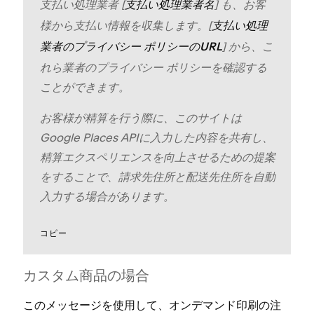
支払い処理業者 [⁠
⁠] も⁠、お客
支払い処理業者名
様から支払い情報を収集します⁠。[⁠
支払い処理
⁠] から⁠、こ
業者のプライバシ⁠ー ポリシ⁠ーのURL
れら業者のプライバシ⁠ー ポリシ⁠ーを確認する
ことができます⁠。
お客様が精算を行う際に⁠、このサイトは
Google Places APIに入力した内容を共有し⁠、
精算エクスペリエンスを向上させるための提案
をすることで⁠、請求先住所と配送先住所を自動
入力する場合があります⁠。
コピ⁠ー
カスタム商品の場合
このメ⁠ッセ⁠ージを使用して⁠、オンデマンド印刷の注