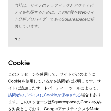
当社は⁠、サイトのトラフ⁠ィ⁠ックとアクテ⁠ィビ
テ⁠ィを把握するために⁠、この情報をWebサイ
ト分析プロバイダ⁠ーであるSquarespaceに提
供しています⁠。
コピ⁠ー
Cookie
このメ⁠ッセ⁠ージを使用して⁠、サイトがどのように
Cookieを使用しているかを訪問者に説明します⁠。サ
イトに追加したサ⁠ードパ⁠ーテ⁠ィ⁠ー ツ⁠ールによ⁠って⁠、
訪問者のデバイスにCookieが保存される
場合もあり
ます⁠。このメ⁠ッセ⁠ージはSquarespaceのCookieのみ
を対象としており⁠、Googleアナリテ⁠ィクスやMeta