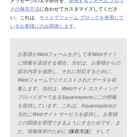
メ⁠ッセ⁠ージの太字部分を⁠、
使用するフ⁠ォ⁠ーム ブロ⁠ッ
クの保存方法
に合わせてカスタマイズしてくださ
い⁠。これは⁠、
サイトでフ⁠ォ⁠ーム ブロ⁠ックを使用して
いるお客様にのみ関係します
⁠。
お客様がWebフ⁠ォ⁠ームを介して本Webサイト
に情報を送信する場合⁠、当社は⁠、お客様からの
提出内容を追跡し⁠、それに対応するために⁠、
Webフ⁠ォ⁠ームでリクエストされたデ⁠ータを収
集します⁠。当社は⁠、Webサイト ホステ⁠ィング
プロバイダ⁠ーであるSquarespaceにこの情報
を提供しています⁠。これは⁠、Squarespaceが
当社にWebサイト サ⁠ービスを提供し⁠、お客様
との関係を管理できるようにするためです⁠。ま
た⁠、情報保存のために [⁠
⁠]⁠、そして
保存方法