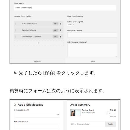
完了したら [⁠
⁠] をクリ⁠ックします⁠。
保存
精算時にフ⁠ォ⁠ームは次のように表示されます⁠。