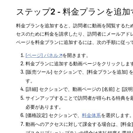
ステ⁠ップ2 - 料金プランを追
料金プランを追加すると⁠、訪問者に動画を閲覧するため
セスのために料金を請求したり⁠、訪問者にメ⁠ールアド
ペ⁠ージを料金プランに追加するには⁠、次の手順に従⁠っ
[⁠ペ⁠ージ⁠] パネル
を開きます⁠。
料金プランに追加する動画ペ⁠ージをクリ⁠ックします
[⁠
⁠] セクシ⁠ョンで⁠、[⁠
⁠]
販売ツ⁠ール
料金プランを追加
す⁠。
[⁠
⁠] セクシ⁠ョンで⁠、動画ペ⁠ージの [⁠
⁠] と [⁠
詳細
名前
説明
サインア⁠ップすることで訪問者が
を
得られる特典
必要があります⁠。
[⁠
⁠] セクシ⁠ョンで⁠、
料金体系
を選択します⁠
価格設定
動画へのアクセスに対して課金する場合は⁠、[⁠
料金