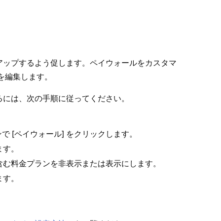
⁠ップするよう促します⁠。ペイウ⁠ォ⁠ールをカスタマ
ンを編集します⁠。
には⁠、次の手順に従⁠ってください⁠。
で [⁠
⁠] をクリ⁠ックします⁠。
ペイウ⁠ォ⁠ール
ます⁠。
を含む料金プランを
または
にします⁠。
非表示
表示
す⁠。