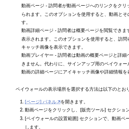
- 訪問者が動画ペ⁠ージへのリンクをクリ⁠
動画ペ⁠ージ
られます⁠。このオプシ⁠ョンを使用すると⁠、動画と
す⁠。
- 訪問者は概要ペ⁠ージを閲覧できます
動画詳細ペ⁠ージ
表示されます⁠。このオプシ⁠ョンを使用すると⁠、訪
キ⁠ャ⁠ッチ画像を表示できます⁠。
- 訪問者は動画の概要ペ⁠ージと詳細
動画プレイヤ⁠ー
きません⁠。代わりに⁠、サインア⁠ップ用のペイウ⁠ォ⁠
動画の詳細ペ⁠ージにアイキ⁠ャ⁠ッチ画像や詳細情報を
ペイウ⁠ォ⁠ールの表示場所を選択する方法は以下のとおり
[⁠ペ⁠ージ⁠] パネル
を開きます⁠。
動画ペ⁠ージをクリ⁠ックし⁠、[⁠
⁠] セクシ⁠ョン
販売ツ⁠ール
[⁠
⁠] セクシ⁠ョンで⁠、
ペイウ⁠ォ⁠ールの設置範囲
動画ペ⁠
します⁠。