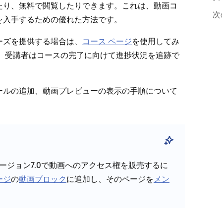
り⁠、無料で閲覧したりできます⁠。これは⁠、動画コ
次
を入手するための優れた方法です⁠。
⁠ーズを提供する場合は⁠、
コ⁠ース ペ⁠ージ
を使用してみ
でき⁠、受講者はコ⁠ースの完了に向けて進捗状況を追跡で
⁠ールの追加⁠、動画プレビ⁠ュ⁠ーの表示の手順について
バ⁠ージ⁠ョン7⁠.0で動画へのアクセス権を販売するに
ージ
の
動画ブロ⁠ック
に追加し⁠、そのペ⁠ージを
メン