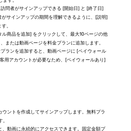
します⁠。
⁠、訪問者がサインア⁠ップできる [⁠
⁠] と [⁠
⁠]
開始日
終了日
がサインア⁠ップの期間を理解できるように⁠、[⁠
⁠]
説明
す⁠。
⁠] をクリ⁠ックして⁠、最大10ペ⁠ージの他
タル商品を追加
サイト⁠、または動画ペ⁠ージを料金プランに追加します⁠。
、料金プランを追加すると⁠、動画ペ⁠ージに [⁠
ペイウ⁠ォ⁠ール
用アカウントが必要なため⁠、[⁠ペイウ⁠ォ⁠ールあり⁠]
アカウントを作成してサインア⁠ップします⁠。無料プラ
⁠。
と⁠、動画に永続的にアクセスできます⁠。固定金額プ