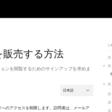
こ
を販売する方法
ス
ス
⁠ョンを閲覧するためのサインア⁠ップを求めま
ス
日本語
ス
ス
リへのアクセスを制限します⁠。訪問者は⁠、メ⁠ールア
ス