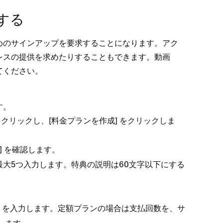
加する
のサインア⁠ップを要求することになります⁠。アク
レスの提供を求めたりすることもできます⁠。動画
てください⁠。
⁠。
 をクリ⁠ックし⁠、[⁠
⁠] をクリ⁠ックしま
料金プランを作成
⁠] を確認します⁠。
最大5つ入力します⁠。特典の説明は60文字以下にする
。
⁠] を入力します⁠。定額プランの場合は支払回数を⁠、サ