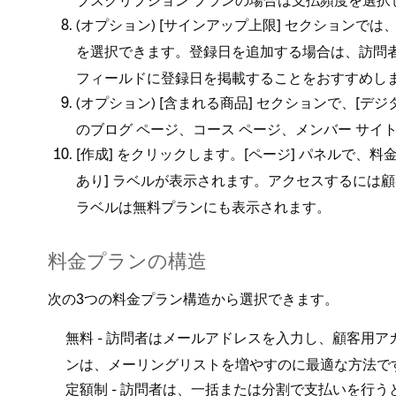
ブスクリプシ⁠ョン プランの場合は支払頻度を選択
(⁠オプシ⁠ョン⁠) [⁠
⁠] セクシ⁠ョンでは
サインア⁠ップ上限
を選択できます⁠。登録日を追加する場合は⁠、訪問者
フ⁠ィ⁠ールドに登録日を掲載することをおすすめしま
(⁠オプシ⁠ョン⁠) [⁠
⁠] セクシ⁠ョンで⁠、[⁠
含まれる商品
デジ
のブログ ペ⁠ージ⁠、コ⁠ース ペ⁠ージ⁠、メンバ⁠ー 
[⁠
⁠] をクリ⁠ックします⁠。[⁠ペ⁠ージ⁠] パネルで⁠
作成
⁠] ラベルが表示されます⁠。アクセスするには顧客
あり
ラベルは無料プランにも表示されます⁠。
料金プランの構造
次の3つの料金プラン構造から選択できます⁠。
- 訪問者はメ⁠ールアドレスを入力し⁠、顧客用
無料
ンは⁠、メ⁠ーリングリストを増やすのに最適な方法です
- 訪問者は⁠、一括または分割で支払いを行う
定額制