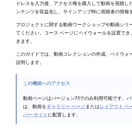
ドレスを入力後⁠、アクセス権を購入して動画を視聴した
ンテンツを収益化し⁠、サインア⁠ップ時に視聴者の情報
プロジ⁠ェクトに関する動画ワ⁠ークシ⁠ョ⁠ップや動画シリ
てください⁠。コ⁠ース ペ⁠ージにペイウ⁠ォ⁠ールを設置
きます⁠。
このガイドでは⁠、動画コレクシ⁠ョンの作成⁠、ペイウ⁠ォ
説明します⁠。
この機能へのアクセス
動画ペ⁠ージはバ⁠ージ⁠ョン7⁠.1でのみ利用可能です⁠。
は⁠、動画を
ギ⁠ャラリ⁠ー ペ⁠ージ
または
レイアウト ペ⁠
バ⁠ー サイト
に配置します⁠。