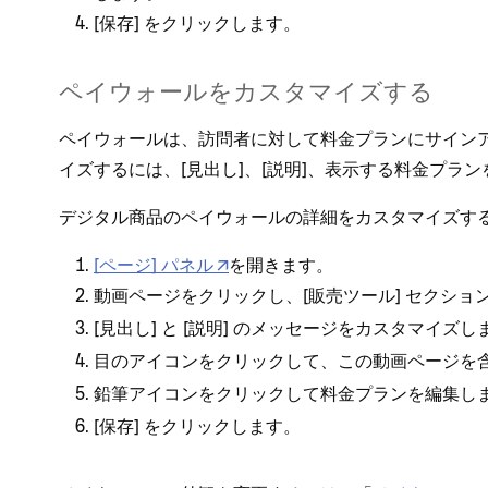
[⁠
⁠] をクリ⁠ックします⁠。
保存
ペイウ⁠ォ⁠ールをカスタマイズする
ペイウ⁠ォ⁠ールは⁠、訪問者に対して料金プランにサインア
イズするには⁠、[⁠見出し⁠]⁠、[⁠説明⁠]⁠、表示する料金プラ
デジタル商品のペイウ⁠ォ⁠ールの詳細をカスタマイズする
[⁠ペ⁠ージ⁠] パネル
を開きます⁠。
動画ペ⁠ージをクリ⁠ックし⁠、[⁠
⁠] セクシ⁠ョン
販売ツ⁠ール
[⁠
⁠] と [⁠
⁠] のメ⁠ッセ⁠ージをカスタマイズし
見出し
説明
のアイコンをクリ⁠ックして⁠、この動画ペ⁠ージ
目
アイコンをクリ⁠ックして料金プランを編集しま
鉛筆
[⁠
⁠] をクリ⁠ックします⁠。
保存