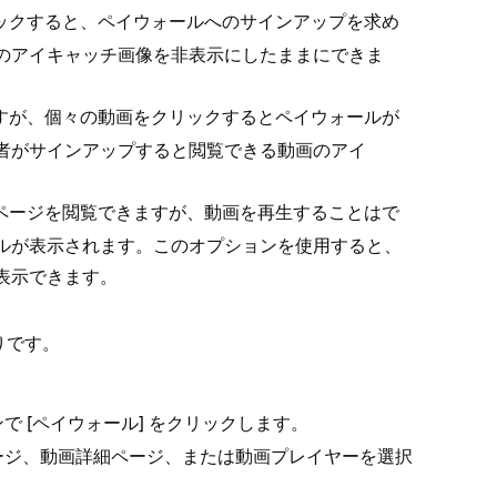
ックすると⁠、ペイウ⁠ォ⁠ールへのサインア⁠ップを求め
そのアイキ⁠ャ⁠ッチ画像を非表示にしたままにできま
が⁠、個⁠々の動画をクリ⁠ックするとペイウ⁠ォ⁠ールが
問者がサインア⁠ップすると閲覧できる動画のアイ
ペ⁠ージを閲覧できますが⁠、動画を再生することはで
ールが表示されます⁠。このオプシ⁠ョンを使用すると⁠、
表示できます⁠。
です⁠。
で [⁠
⁠] をクリ⁠ックします⁠。
ペイウ⁠ォ⁠ール
⁠、
⁠、または
を選択
ージ
動画詳細ペ⁠ージ
動画プレイヤ⁠ー