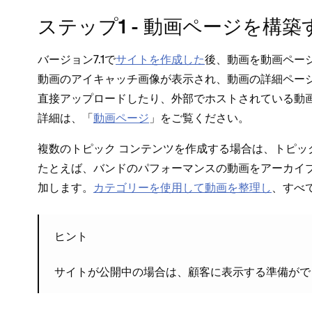
ステ⁠ップ1 - 動画ペ⁠ージを構築
バ⁠ージ⁠ョン7⁠.1で
サイトを作成した
後⁠、動画を動画ペ⁠ー
動画のアイキ⁠ャ⁠ッチ画像が表示され⁠、動画の詳細ペ⁠
直接ア⁠ップロ⁠ードしたり⁠、外部でホストされている
詳細は⁠、「⁠
動画ペ⁠ージ
⁠」をご覧ください⁠。
複数のトピ⁠ック コンテンツを作成する場合は⁠、トピ⁠
たとえば⁠、バンドのパフ⁠ォ⁠ーマンスの動画をア⁠ーカイブ
加します⁠。
カテゴリ⁠ーを使用して動画を整理し
⁠、すべ
ヒント
サイトが公開中の場合は⁠、顧客に表示する準備が