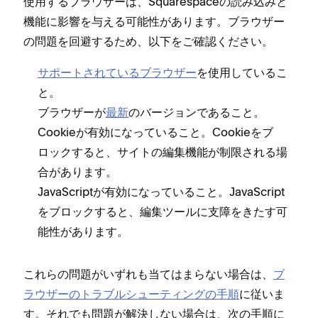
使用するブラウザ⁠ーは⁠、Squarespaceの読み込みと
機能に影響を与える可能性があります⁠。ブラウザ⁠ー
の問題を回避するため⁠、以下をご確認ください⁠。
サポ⁠ートされているブラウザ⁠ー
を使用しているこ
と⁠。
ブラウザ⁠ーが
最新
のバ⁠ージ⁠ョンであること⁠。
Cookieが有効にな⁠っていること⁠。Cookieをブ
ロ⁠ックすると⁠、サイトの編集機能が制限される場
合があります⁠。
JavaScriptが有効にな⁠っていること⁠。JavaScript
をブロ⁠ックすると⁠、編集ツ⁠ールに支障をきたす可
能性があります⁠。
これらの問題がいずれも当てはまらない場合は⁠、
ブ
ラウザ⁠ーのトラブルシ⁠ュ⁠ーテ⁠ィングの手順
に従いま
す⁠。それでも問題が解決しない場合は⁠、次の手順に