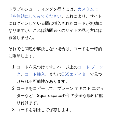
トラブルシ⁠ュ⁠ーテ⁠ィングを行うには⁠、
カスタム コ⁠ー
ドを無効にしてみてください
⁠。これにより⁠、サイト
にログインしている間は挿入されたコ⁠ードが無効に
なりますが⁠、これは訪問者へのサイトの見え方には
影響しません⁠。
それでも問題が解決しない場合は⁠、コ⁠ードを一時的
に削除します⁠。
コ⁠ードを見つけます⁠。ペ⁠ージ上の
コ⁠ード ブロ⁠ッ
ク
⁠、
コ⁠ード挿入
⁠、または
CSSエデ⁠ィタ⁠ー
で見つ
けられる可能性があります⁠。
コ⁠ードをコピ⁠ーして⁠、プレ⁠ーン テキスト エデ⁠ィ
タ⁠ーなど⁠、Squarespace外部の安全な場所に貼
り付けます⁠。
コ⁠ードを削除して保存します⁠。