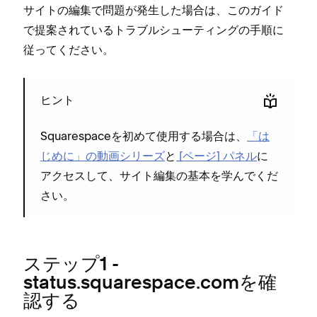
サイトの編集で問題が発生した場合は⁠、このガイド
で提案されているトラブルシ⁠ュ⁠ーテ⁠ィングの手順に
従⁠ってください⁠。
ヒント
Squarespaceを初めて使用する場合は⁠、
「⁠は
じめに⁠」の動画シリ⁠ーズ
と
[⁠ペ⁠ージ⁠] パネル
に
アクセスして⁠、サイト編集の基本を学んでくだ
さい⁠。
ステ⁠ップ1 -
status⁠.squarespace⁠.comを確
認する