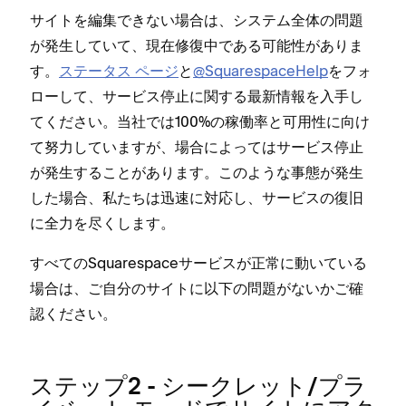
サイトを編集できない場合は⁠、システム全体の問題
が発生していて⁠、現在修復中である可能性がありま
す⁠。
ステ⁠ータス ペ⁠ージ
と
@SquarespaceHelp
をフ⁠ォ
ロ⁠ーして⁠、サ⁠ービス停止に関する最新情報を入手し
てください⁠。当社では100⁠%の稼働率と可用性に向け
て努力していますが⁠、場合によ⁠ってはサ⁠ービス停止
が発生することがあります⁠。このような事態が発生
した場合⁠、私たちは迅速に対応し⁠、サ⁠ービスの復旧
に全力を尽くします⁠。
すべてのSquarespaceサ⁠ービスが正常に動いている
場合は⁠、ご自分のサイトに以下の問題がないかご確
認ください⁠。
ステ⁠ップ2 - シ⁠ークレ⁠ット/プラ