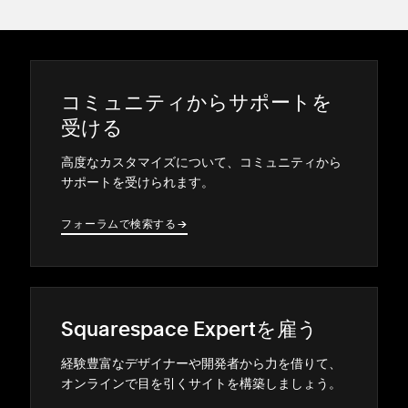
コミ⁠ュニテ⁠ィからサポ⁠ートを
受ける
高度なカスタマイズについて⁠、コミ⁠ュニテ⁠ィから
サポ⁠ートを受けられます⁠。
フ⁠ォ⁠ーラムで検索する
→
→
Squarespace Expertを雇う
経験豊富なデザイナ⁠ーや開発者から力を借りて⁠、
オンラインで目を引くサイトを構築しまし⁠ょう⁠。