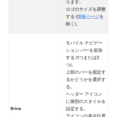
ります⁠。
ロゴのサイズを調整
する (⁠
情報ペ⁠ージ
を
除く⁠)⁠。
モバイル ナビゲ⁠ー
シ⁠ョン バ⁠ーを追加
する (⁠1つまたは2
つ⁠)⁠。
上部のバ⁠ーを固定す
るかどうかを選択す
る⁠。
ヘ⁠ッダ⁠ー アイコン
に個別のスタイルを
設定する⁠。
Brine
アイコンの表示位置