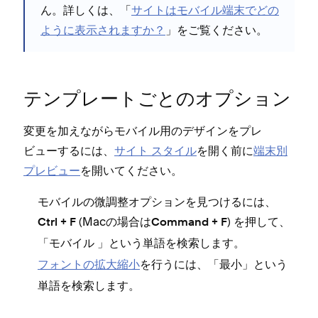
ん⁠。詳しくは⁠、「⁠
サイトはモバイル端末でどの
ように表示されますか⁠？
⁠」をご覧ください⁠。
テンプレ⁠ートごとのオプシ⁠ョン
変更を加えながらモバイル用のデザインをプレ
ビ⁠ュ⁠ーするには⁠、
サイト スタイル
を開く前に
端末別
プレビ⁠ュ⁠ー
を開いてください⁠。
モバイルの微調整オプシ⁠ョンを見つけるには⁠、
(⁠Macの場合は
⁠) を押して⁠、
Ctrl + F
Command + F
「⁠
⁠」という単語を検索します⁠。
モバイル
フ⁠ォントの拡大縮小
を行うには⁠、「⁠
⁠」という
最小
単語を検索します⁠。