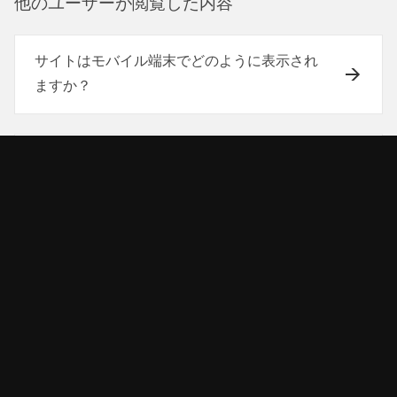
他のユ⁠ーザ⁠ーが閲覧した内容
サイトはモバイル端末でどのように表示され
ますか？
Squarespaceバージョン7.0からバージョン7.1
への移行
バージョン7.0でフォントをスケーリングする