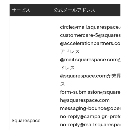
サ⁠ービス
公式メ⁠ールアドレス
circle@mail⁠.squarespace⁠.co
customercare-5@squarespac
@accelerationpartners⁠
アドレス
@mail⁠.squarespace⁠.c
ドレス
@squarespace⁠.comが末
ス
form-submission@squarespace
h@squarespace⁠.com
messaging-bounce@opensrs⁠
no-reply@campaign-preferen
Squarespace
no-reply@mail⁠.squarespace⁠.