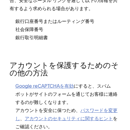
合⁠、安全なポ⁠ータル リンクを通じて以下の情報を共
有するよう求められる場合があります⁠。
銀行口座番号またはル⁠ーテ⁠ィング番号
社会保障番号
銀行取引明細書
アカウントを保護するためのそ
の他の方法
Google reCAPTCHAを有効
にすると⁠、スパム
ボ⁠ットがサイトのフ⁠ォ⁠ームを通じてお客様に連絡
するのが難しくなります⁠。
アカウントを安全に保つため⁠、
パスワ⁠ードを変更
し
⁠、
アカウントのセキ⁠ュリテ⁠ィに関するヒント
を
ご確認ください⁠。