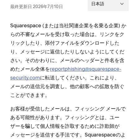
日本語
最終更新日 2026年7月10日
Squarespace (⁠または当社関連企業を名乗る企業⁠) か
らの不審なメ⁠ールを受け取⁠った場合は⁠、リンクをク
リ⁠ックしたり⁠、添付フ⁠ァイルをダウンロ⁠ードした
り⁠、メ⁠ッセ⁠ージに返信したりしないようにしてくだ
さい⁠。そのかわりに⁠、メ⁠ールのヘ⁠ッダ⁠ーと件名を含
めたメ⁠ール全体を
reportphishing@squarespace-
security⁠.com
に転送してください⁠。これにより⁠、
メ⁠ールの送信元を調査し⁠、他の顧客への拡散を防ぐ
ことができます⁠。
お客様が受信したメ⁠ールは⁠、フ⁠ィ⁠ッシング メ⁠ールで
ある可能性があります⁠。フ⁠ィ⁠ッシングとは⁠、ユ⁠ー
ザ⁠ーを騙して個人情報を詐取するために詐欺師が
メ⁠ッセ⁠ージを送信する手法です⁠。Squarespaceのよ