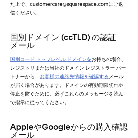
た上で⁠、customercare@squarespace⁠.comにご返
信ください⁠。
国別ドメイン (⁠ccTLD⁠) の認証
メ⁠ール
国別コ⁠ード ト⁠ップレベル ドメインを
お持ちの場合⁠、
レジストリまたは当社のドメイン レジストラ⁠ー パ⁠ー
トナ⁠ーから⁠、
お客様の連絡先情報を確認する
メ⁠ール
が届く場合があります⁠。ドメインの有効期限切れや
停止を防ぐために⁠、必ずこれらのメ⁠ッセ⁠ージを読ん
で指示に従⁠ってください⁠。
AppleやGoogleからの購入確認
メ⁠ール