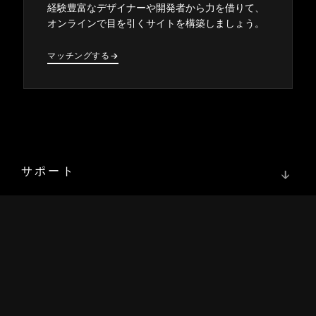
経験豊富なデザイナ⁠ーや開発者から力を借りて⁠、
オンラインで目を引くサイトを構築しまし⁠ょう⁠。
マ⁠ッチングする
→
→
サポート
↓
コミュニティ
↓
開発者
↓
リソース