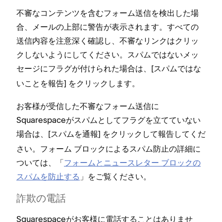
不審なコンテンツを含むフ⁠ォ⁠ーム送信を検出した場
合⁠、メ⁠ールの上部に警告が表示されます⁠。すべての
送信内容を注意深く確認し⁠、不審なリンクはクリ⁠ッ
クしないようにしてください⁠。スパムではないメ⁠ッ
セ⁠ージにフラグが付けられた場合は⁠、[⁠
スパムではな
⁠] をクリ⁠ックします⁠。
いことを報告
お客様が受信した不審なフ⁠ォ⁠ーム送信に
Squarespaceがスパムとしてフラグを立てていない
場合は⁠、[⁠
⁠] をクリ⁠ックして報告してくだ
スパムを通報
さい⁠。フ⁠ォ⁠ーム ブロ⁠ックによるスパム防止の詳細に
ついては⁠、「⁠
フ⁠ォ⁠ームとニ⁠ュ⁠ースレタ⁠ー ブロ⁠ックの
スパムを防止する
⁠」をご覧ください⁠。
詐欺の電話
Squarespaceがお客様に電話することはありませ