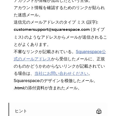
アカウントが情報が流出したという主張⁠。
アカウント情報を確認するためのリンクが貼られ
た迷惑メ⁠ール⁠。
送信元のメ⁠ールアドレスのタイプ ミス (⁠誤字⁠)⁠:
(⁠タイプ
customersupport@squareespace⁠.com
ミス⁠) のようなアドレスからメ⁠ールが送信されるこ
とがよくあります⁠。
不審なリンクが記載されている⁠。
Squarespace公
式のメ⁠ールアドレス
から受信したメ⁠ールに⁠、正規
のものかどうかわからないリンクが記載されてい
る場合は⁠、
当社にお問い合わせください
⁠。
Squarespaceのデザインを模倣したメ⁠ール⁠。
の添付資料が含まれたメ⁠ール⁠。
⁠.html
ヒント