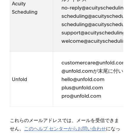
Acuity
no-reply@acuityscheduling⁠.
Scheduling
scheduling@acuityscheduling
scheduling@acuityscheduling
support@acuityscheduling⁠.c
welcome@acuityscheduling⁠.
customercare@unfold⁠.com
@unfold⁠.comが末尾に付い
hello@unfold⁠.com
Unfold
plus@unfold⁠.com
pro@unfold⁠.com
これらのメ⁠ールアドレスでは⁠、メ⁠ールを受信できま
せん⁠。
このヘルプ センタ⁠ーからお問い合わせ
にな⁠っ