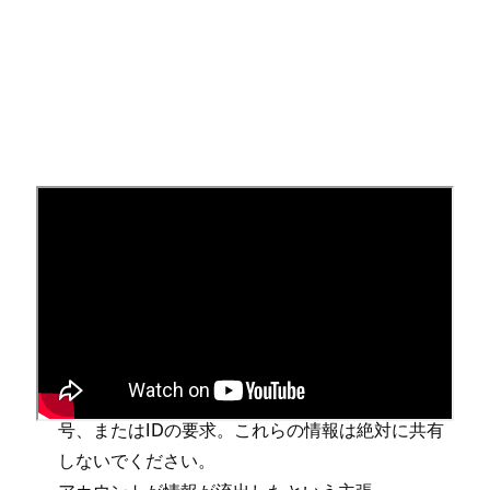
フ⁠ィ⁠ッシング詐欺を見抜く
詐欺組織は戦術を変えることが多いですが⁠、フ⁠ィ⁠ッ
シング詐欺やなりすましメ⁠ッセ⁠ージの一般的な兆候
として⁠、以下のようなものにご注意ください⁠。
銀行口座⁠、ユ⁠ーザ⁠ー名⁠、パスワ⁠ード⁠、社会保障番
号⁠、またはIDの要求⁠。これらの情報は絶対に共有
しないでください⁠。