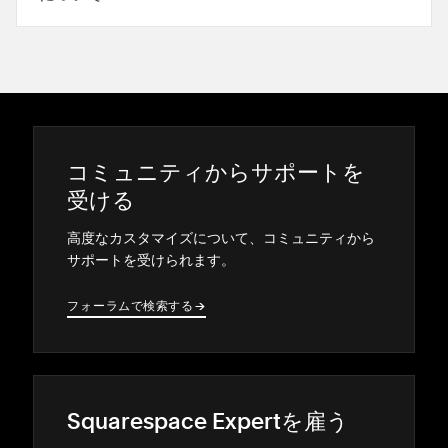
コミ⁠ュニテ⁠ィからサポ⁠ートを
受ける
高度なカスタマイズについて⁠、コミ⁠ュニテ⁠ィから
サポ⁠ートを受けられます⁠。
フ⁠ォ⁠ーラムで検索する
→
→
Squarespace Expertを雇う