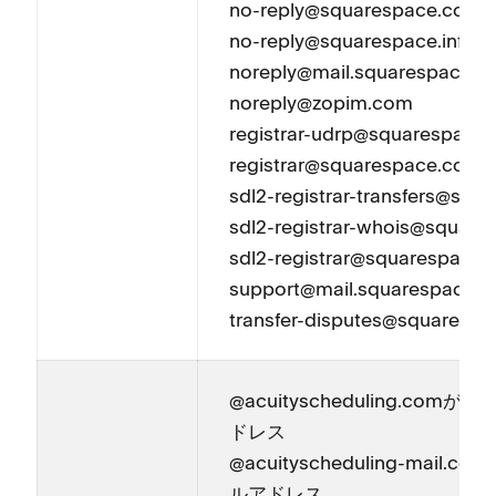
no-reply@squarespace⁠.com
no-reply@squarespace⁠.info
noreply@mail⁠.squarespace⁠.
noreply@zopim⁠.com
registrar-udrp@squarespace⁠
registrar@squarespace⁠.com
sdl2-registrar-transfers@squ
sdl2-registrar-whois@square
sdl2-registrar@squarespace⁠
support@mail⁠.squarespace⁠.
transfer-disputes@squarespa
@acuityscheduling⁠.co
ドレス
@acuityscheduling-mail⁠
ルアドレス