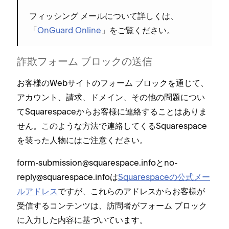
フ⁠ィ⁠ッシング メ⁠ールについて詳しくは⁠、
「⁠
OnGuard Online
⁠」をご覧ください⁠。
詐欺フ⁠ォ⁠ーム ブロ⁠ックの送信
お客様のWebサイトのフ⁠ォ⁠ーム ブロ⁠ックを通じて⁠、
アカウント⁠、請求⁠、ドメイン⁠、その他の問題につい
てSquarespaceからお客様に連絡することはありま
せん⁠。このような方法で連絡してくるSquarespace
を装⁠った人物にはご注意ください⁠。
form-submission@squarespace⁠.infoとno-
reply@squarespace⁠.infoは
Squarespaceの公式メ⁠ー
ルアドレス
ですが⁠、これらのアドレスからお客様が
受信するコンテンツは⁠、訪問者がフ⁠ォ⁠ーム ブロ⁠ック
に入力した内容に基づいています⁠。