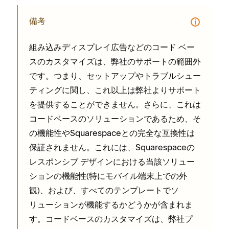
備考
組み込みデ⁠ィスプレイ広告などのコ⁠ード ベ⁠ー
スのカスタマイズは⁠、弊社のサポ⁠ートの範囲外
です⁠。つまり⁠、セ⁠ットア⁠ップやトラブルシ⁠ュ⁠ー
テ⁠ィングに関し⁠、これ以上は弊社よりサポ⁠ート
を提供することができません⁠。さらに⁠、これは
コ⁠ードベ⁠ースのソリ⁠ュ⁠ーシ⁠ョンであるため⁠、そ
の機能性やSquarespaceとの完全な互換性は
保証されません⁠。これには⁠、Squarespaceの
レスポンシブ デザインにおける当該ソリ⁠ュ⁠ー
シ⁠ョンの機能性(⁠特にモバイル端末上での外
観⁠)⁠、および⁠、すべてのテンプレ⁠ートでソ
リ⁠ュ⁠ーシ⁠ョンが機能するかどうかが含まれま
す⁠。コ⁠ードベ⁠ースのカスタマイズは⁠、弊社プ