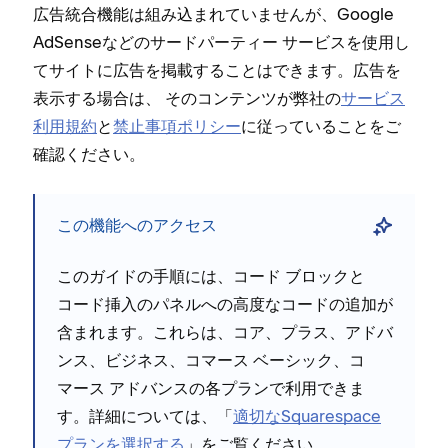
広告統合機能は組み込まれていませんが⁠、Google
AdSenseなどのサ⁠ードパ⁠ーテ⁠ィ⁠ー サ⁠ービスを使用し
てサイトに広告を掲載することはできます⁠。広告を
表示する場合は⁠、 そのコンテンツが弊社の
サ⁠ービス
利用規約
と
禁止事項ポリシ⁠ー
に従⁠っていることをご
確認ください⁠。
この機能へのアクセス
このガイドの手順には⁠、コ⁠ード ブロ⁠ックと
コ⁠ード挿入のパネルへの高度なコ⁠ードの追加が
含まれます⁠。これらは⁠、
コア⁠、プラス⁠、アドバ
ンス⁠、ビジネス⁠、コマ⁠ース ベ⁠ーシ⁠ック⁠、コ
マ⁠ース アドバンスの各プランで利用できま
す⁠。詳細については⁠、「⁠
適切なSquarespace
プランを選択する
⁠」をご覧ください⁠。