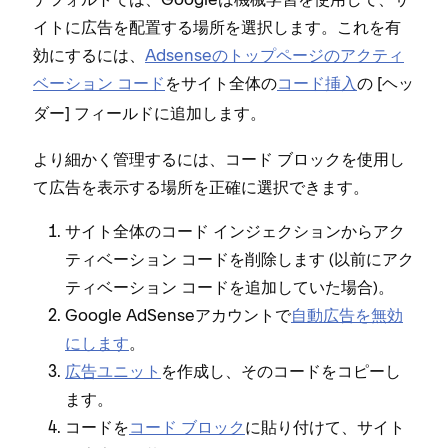
イトに広告を配置する場所を選択します⁠。これを有
効にするには⁠、
Adsenseのト⁠ップペ⁠ージのアクテ⁠ィ
ベ⁠ーシ⁠ョン コ⁠ード
をサイト全体の
コ⁠ード挿入
の [⁠
ヘ⁠ッ
⁠] フ⁠ィ⁠ールドに追加します⁠。
ダ⁠ー
より細かく管理するには⁠、コ⁠ード ブロ⁠ックを使用し
て広告を表示する場所を正確に選択できます⁠。
サイト全体のコ⁠ード インジ⁠ェクシ⁠ョンからアク
テ⁠ィベ⁠ーシ⁠ョン コ⁠ードを削除します (⁠以前にアク
テ⁠ィベ⁠ーシ⁠ョン コ⁠ードを追加していた場合⁠)⁠。
Google AdSenseアカウントで
自動広告を無効
にします
⁠。
広告ユニ⁠ット
を作成し⁠、そのコ⁠ードをコピ⁠ーし
ます⁠。
コ⁠ードを
コ⁠ード ブロ⁠ック
に貼り付けて⁠、サイト