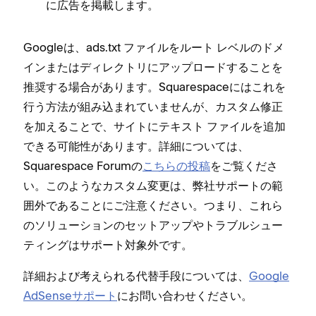
に広告を掲載します⁠。
Googleは⁠、ads⁠.txt フ⁠ァイルをル⁠ート レベルのドメ
インまたはデ⁠ィレクトリにア⁠ップロ⁠ードすることを
推奨する場合があります⁠。Squarespaceにはこれを
行う方法が組み込まれていませんが⁠、カスタム修正
を加えることで⁠、サイトにテキスト フ⁠ァイルを追加
できる可能性があります⁠。詳細については⁠、
Squarespace Forumの
こちらの投稿
をご覧くださ
い⁠。このようなカスタム変更は⁠、弊社サポ⁠ートの範
囲外であることにご注意ください⁠。つまり⁠、これら
のソリ⁠ュ⁠ーシ⁠ョンのセ⁠ットア⁠ップやトラブルシ⁠ュ⁠ー
テ⁠ィングはサポ⁠ート対象外です⁠。
詳細および考えられる代替手段については⁠、
Google
AdSenseサポ⁠ート
にお問い合わせください⁠。