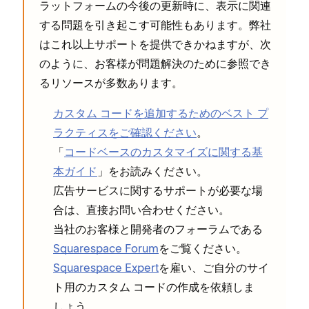
ラ⁠ットフ⁠ォ⁠ームの今後の更新時に⁠、表示に関連
する問題を引き起こす可能性もあります⁠。弊社
はこれ以上サポ⁠ートを提供できかねますが⁠、次
のように⁠、お客様が問題解決のために参照でき
るリソ⁠ースが多数あります⁠。
カスタム コ⁠ードを追加するためのベスト プ
ラクテ⁠ィスをご確認ください
⁠。
「⁠
コ⁠ードベ⁠ースのカスタマイズに関する基
本ガイド
⁠」をお読みください⁠。
広告サ⁠ービスに関するサポ⁠ートが必要な場
合は⁠、直接お問い合わせください⁠。
当社のお客様と開発者のフ⁠ォ⁠ーラムである
Squarespace Forum
をご覧ください⁠。
Squarespace Expert
を雇い⁠、ご自分のサイ
ト用のカスタム コ⁠ードの作成を依頼しま
し⁠ょう⁠。