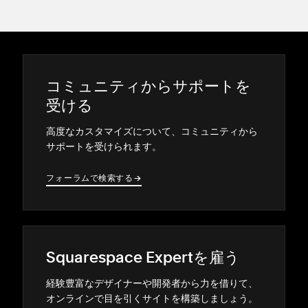
コミ⁠ュニテ⁠ィからサポ⁠ートを
受ける
高度なカスタマイズについて⁠、コミ⁠ュニテ⁠ィから
サポ⁠ートを受けられます⁠。
フ⁠ォ⁠ーラムで検索する
→
→
Squarespace Expertを雇う
経験豊富なデザイナ⁠ーや開発者から力を借りて⁠、
オンラインで目を引くサイトを構築しまし⁠ょう⁠。