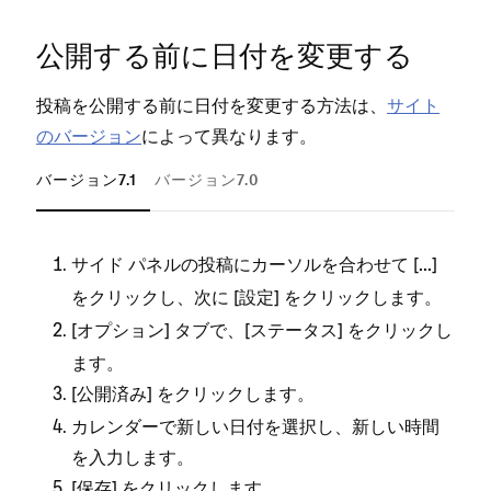
公開する前に日付を変更する
投稿を公開する前に日付を変更する方法は⁠、
サイト
のバ⁠ージ⁠ョン
によ⁠って異なります⁠。
バージョン7.1
バージョン7.0
サイド パネルの投稿にカ⁠⁠⁠ーソルを合わせて [⁠⁠⁠
⁠⁠⁠]
⁠⁠⁠.⁠⁠⁠.⁠⁠⁠.
をクリ⁠⁠⁠ックし⁠⁠⁠、次に [⁠⁠⁠
⁠⁠⁠] をクリ⁠⁠⁠ックします⁠⁠⁠。
設定
[⁠⁠⁠
⁠⁠⁠] タブで⁠⁠⁠、[⁠⁠⁠
⁠⁠⁠] をクリ⁠⁠⁠ックし
オプシ⁠⁠⁠ョン
ステ⁠⁠⁠ータス
ます⁠⁠⁠。
[⁠⁠⁠
⁠⁠⁠] をクリ⁠⁠⁠ックします⁠⁠⁠。
公開済み
カレンダ⁠⁠⁠ーで新しい日付を選択し⁠⁠⁠、新しい時間
を入力します⁠⁠⁠。
ブロ
[⁠⁠⁠
⁠⁠⁠] をクリ⁠⁠⁠ックします⁠⁠⁠。
保存