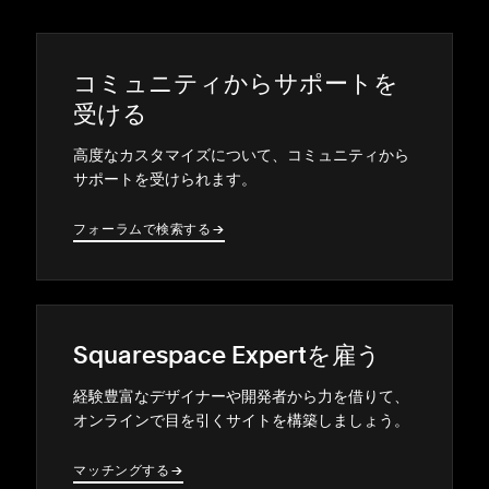
コミ⁠ュニテ⁠ィからサポ⁠ートを
受ける
高度なカスタマイズについて⁠、コミ⁠ュニテ⁠ィから
サポ⁠ートを受けられます⁠。
フ⁠ォ⁠ーラムで検索する
→
→
Squarespace Expertを雇う
経験豊富なデザイナ⁠ーや開発者から力を借りて⁠、
オンラインで目を引くサイトを構築しまし⁠ょう⁠。
マ⁠ッチングする
→
→