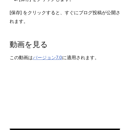
が早い
[⁠⁠⁠
⁠⁠⁠] をクリ⁠⁠⁠ックすると⁠⁠⁠、すぐにブログ投稿が公開さ
み公
保存
れます⁠⁠⁠。
動画を見る
この動画は
バ⁠ージ⁠ョン7⁠.0
に適用されます⁠。