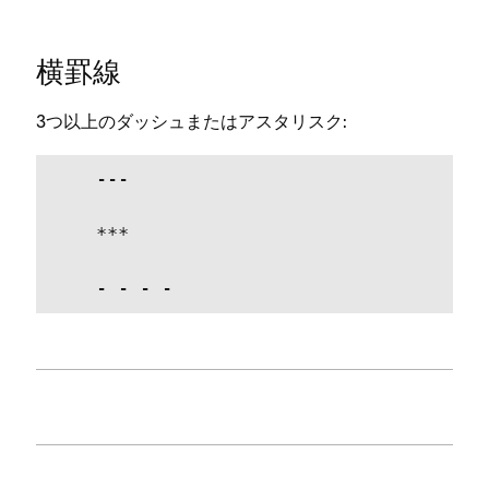
横罫線
3つ以上のダ⁠ッシ⁠ュまたはアスタリスク⁠:
    ---

    ***

    - - - -