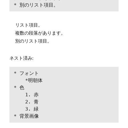
* 別のリスト項目⁠。
リスト項目⁠。
複数の段落があります⁠。
別のリスト項目⁠。
ネスト済み⁠:
* フ⁠ォント

    *明朝体

* 色

    1⁠. 赤

    2⁠. 青

    3⁠. 緑

* 背景画像