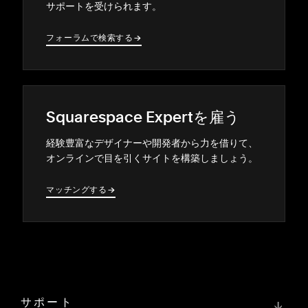
サポ⁠ートを受けられます⁠。
フ⁠ォ⁠ーラムで検索する
→
→
Squarespace Expertを雇う
経験豊富なデザイナ⁠ーや開発者から力を借りて⁠、
オンラインで目を引くサイトを構築しまし⁠ょう⁠。
マ⁠ッチングする
→
→
サポート
↓