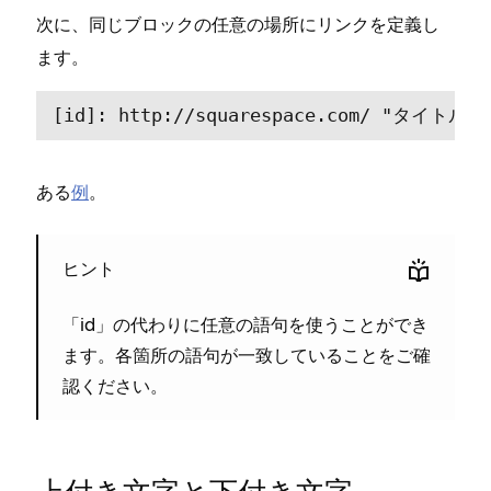
次に⁠、
任意の場所にリンクを定義し
同じブロ⁠ックの
ます⁠。
[⁠id⁠]⁠: http⁠://squarespace⁠.com/ ⁠"⁠タイトル⁠"⁠
ある
例
⁠。
ヒント
「⁠id⁠」の代わりに任意の語句を使うことができ
ます⁠。各箇所の語句が一致していることをご確
認ください⁠。