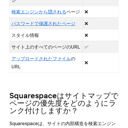
検索エンジンから隠される
ペ⁠ージ
❌
パスワ⁠ードで保護されたペ⁠ージ
❌
スタイル情報
❌
サイト上のすべてのペ⁠ージのURL
✅
ア⁠ップロ⁠ードされたフ⁠ァイル
の
❌
URL
Squarespaceはサイトマ⁠ップで
ペ⁠ージの優先度をどのようにラ
ンク付けしますか⁠？
Squarespaceは⁠、サイトの内部構造を検索エンジン