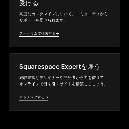
受ける
高度なカスタマイズについて⁠、コミ⁠ュニテ⁠ィから
サポ⁠ートを受けられます⁠。
フ⁠ォ⁠ーラムで検索する
→
→
Squarespace Expertを雇う
経験豊富なデザイナ⁠ーや開発者から力を借りて⁠、
オンラインで目を引くサイトを構築しまし⁠ょう⁠。
マ⁠ッチングする
→
→