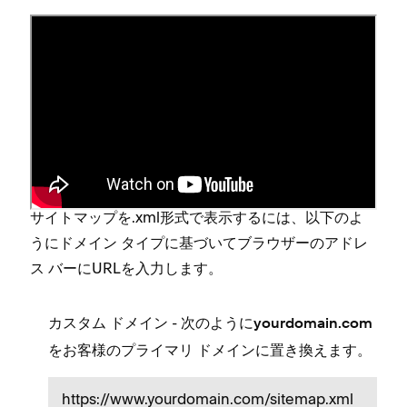
サイトマ⁠ップを表示する
お客様のサイトが
非公開
に設定されている場合や⁠、
パスワ⁠ード保護
されている場合は⁠、
サイトの公開状
態を [⁠公開⁠]
に変更して⁠、サイトマ⁠ップが読み込まれ
るようにしてください⁠。
サイトマ⁠ップを⁠.xml形式で表示するには⁠、以下のよ
うにドメイン タイプに基づいてブラウザ⁠ーのアドレ
ス バ⁠ーにURLを入力します⁠。
- 次のように
カスタム ドメイン
yourdomain⁠.com
をお客様のプライマリ ドメインに置き換えます⁠。
https⁠://www⁠.yourdomain⁠.com/sitemap⁠.xml