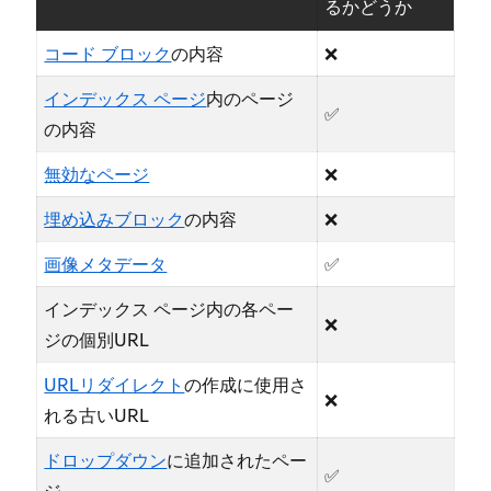
るかどうか
コ⁠ード ブロ⁠ック
の内容
❌
インデ⁠ックス ペ⁠ージ
内のペ⁠ージ
✅
の内容
無効なペ⁠ージ
❌
埋め込みブロ⁠ック
の内容
❌
画像メタデ⁠ータ
✅
インデ⁠ックス ペ⁠ージ内の各ペ⁠ー
❌
ジの個別URL
URLリダイレクト
の作成に使用さ
❌
れる古いURL
ドロ⁠ップダウン
に追加されたペ⁠ー
✅
ジ