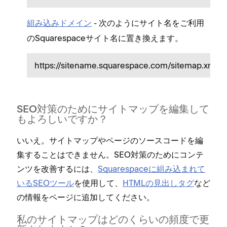
- 次のように
をご利用
組み込みドメイン
サイト名
のSquarespaceサイト名に置き換えます⁠。
https⁠://sitename⁠.squarespace⁠.com/sitemap⁠.xml
SEO対策のためにサイトマ⁠ップを編集して
もよろしいですか⁠？
いいえ⁠。サイトマ⁠ップやペ⁠ージのソ⁠ースコ⁠ードを編
集することはできません⁠。SEO対策のためにコンテ
ンツを改善するには⁠、
Squarespaceに組み込まれて
いるSEOツ⁠ール
を使用して⁠、
HTMLの見出しタグ
など
の情報をペ⁠ージに追加してください⁠。
私のサイトマ⁠ップはどのくらいの頻度で更