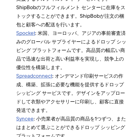
ShipBobのフルフ⁠ィルメント センタ⁠ーに在庫をス
ト⁠ックすることができます⁠。ShipBobが注文の梱
包と顧客への配送を行います⁠。
Spocket
⁠: 米国⁠、ヨ⁠ーロ⁠ッパ⁠、アジアの事前審査済
みのグロ⁠ーバル サプライヤ⁠ーによるドロ⁠ップ シ⁠ッ
ピング プラ⁠ットフ⁠ォ⁠ームです⁠。高品質の幅広い商
品で迅速な出荷と高い利益率を実現し⁠、競争上の
優位性を構築します⁠。
Spreadconnect
⁠: オンデマンド印刷サ⁠ービスの作
成⁠、構築⁠、拡張に必要な機能を提供するドロ⁠ップ
シ⁠ッピング サ⁠ービスです⁠。デザインをア⁠ップロ⁠ー
ドして衣類やアクセサリ⁠ーに印刷し⁠、顧客に直接
発送できます⁠。
Syncee
⁠: 小売業者が高品質の商品を1つずつ⁠、また
はまとめて選ぶことができるドロ⁠ップ シ⁠ッピング
プラ⁠ットフ⁠ォ⁠ームです⁠。