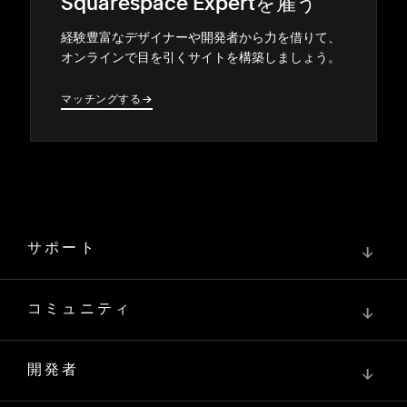
Squarespace Expertを雇う
経験豊富なデザイナ⁠ーや開発者から力を借りて⁠、
オンラインで目を引くサイトを構築しまし⁠ょう⁠。
マ⁠ッチングする
→
→
サポート
↓
コミュニティ
↓
開発者
↓