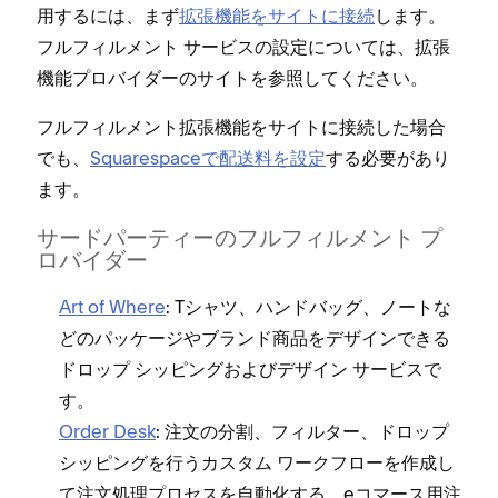
用するには⁠、まず
拡張機能をサイトに接続
します⁠。
フルフ⁠ィルメント サ⁠ービスの設定については⁠、拡張
機能プロバイダ⁠ーのサイトを参照してください⁠。
フルフ⁠ィルメント拡張機能をサイトに接続した場合
でも⁠、
Squarespaceで配送料を設定
する必要があり
ます⁠。
サ⁠ードパ⁠ーテ⁠ィ⁠ーのフルフ⁠ィルメント プ
ロバイダ⁠ー
Art of Where
⁠: Tシ⁠ャツ⁠、ハンドバ⁠ッグ⁠、ノ⁠ートな
どのパ⁠ッケ⁠ージやブランド商品をデザインできる
ドロ⁠ップ シ⁠ッピングおよびデザイン サ⁠ービスで
す⁠。
Order Desk
⁠: 注文の分割⁠、フ⁠ィルタ⁠ー⁠、ドロ⁠ップ
シ⁠ッピングを行うカスタム ワ⁠ークフロ⁠ーを作成し
て注文処理プロセスを自動化する⁠、eコマ⁠ース用注