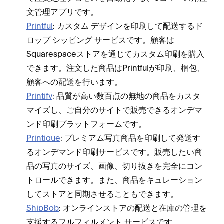
文管理アプリです⁠。
Printful
⁠: カスタム デザインを印刷して配送するド
ロ⁠ップ シ⁠ッピング サ⁠ービスです⁠。顧客は
Squarespaceストアを通じてカスタム印刷を購入
できます⁠。注文した商品はPrintfulが印刷⁠、梱包⁠、
顧客への配送を行います⁠。
Printify
⁠: 品質が高い数百点の無地の商品をカスタ
マイズし⁠、ご自分のサイトで販売できるオンデマ
ンド印刷プラ⁠ットフ⁠ォ⁠ームです⁠。
Printique
⁠: プレミアム写真商品を印刷して発送す
るオンデマンド印刷サ⁠ービスです⁠。販売したい商
品の写真のサイズ⁠、画像⁠、切り抜きを完全にコン
トロ⁠ールできます⁠。また⁠、商品をキ⁠ュレ⁠ーシ⁠ョン
してストアと同期させることもできます⁠。
ShipBob
⁠: オンラインストアの配送と在庫の管理を
支援するフルフ⁠ィルメント サ⁠ービスです⁠。