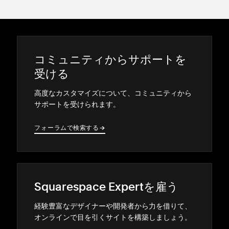
コミ⁠ュニテ⁠ィからサポ⁠ートを
受ける
高度なカスタマイズについて⁠、コミ⁠ュニテ⁠ィから
サポ⁠ートを受けられます⁠。
フ⁠ォ⁠ーラムで検索する
→
→
Squarespace Expertを雇う
経験豊富なデザイナ⁠ーや開発者から力を借りて⁠、
オンラインで目を引くサイトを構築しまし⁠ょう⁠。