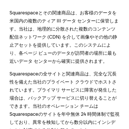
Squarespaceとその関連商品は⁠、お客様のデ⁠ータを
米国内の複数のテ⁠ィア III デ⁠ータ センタ⁠ーに保管しま
す⁠。当社は⁠、地理的に分散された複数のコンテンツ
配信ネ⁠ットワ⁠ーク (⁠CDN⁠) を介して画像やその他の静
止アセ⁠ットを提供しています⁠。このシステムによ
り⁠、各ペ⁠ージ ビ⁠ュ⁠ーのデ⁠ータが訪問者の場所に最も
近いデ⁠ータ センタ⁠ーから確実に提供されます⁠。
Squarespaceの全サイトと関連商品は⁠、完全な冗長
性を備えた当社のプライベ⁠ート クラウドでホストさ
れています⁠。プライマリ サ⁠ービスに障害が発生した
場合は⁠、バ⁠ックア⁠ップ サ⁠ービスに切り替えることが
できます⁠。当社のオペレ⁠ーシ⁠ョン チ⁠ームは
Squarespaceのサイトを年中無休 24 時間体制で監視
しており⁠、異常を検知してから数分以内にインシデ