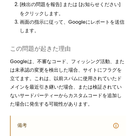
[⁠
⁠] または [⁠
⁠]
検出の問題を報告
お知らせください
をクリ⁠ックします⁠。
画面の指示に従⁠って⁠、Googleにレポ⁠ートを送信
します⁠。
この問題が起きた理由
Googleは⁠、不審なコ⁠ード⁠、フ⁠ィ⁠ッシング活動⁠、また
は未承認の変更を検出した場合⁠、サイトにフラグを
立てます⁠。これは⁠、以前スパムに使用されていたド
メインを最近引き継いだ場合⁠、または検証されてい
ないサ⁠ードパ⁠ーテ⁠ィ⁠ーからカスタムコ⁠ードを追加し
た場合に発生する可能性があります⁠。
備考