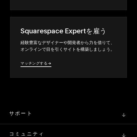
Squarespace Expertを雇う
経験豊富なデザイナ⁠ーや開発者から力を借りて⁠、
オンラインで目を引くサイトを構築しまし⁠ょう⁠。
マ⁠ッチングする
→
→
サポート
↓
コミュニティ
↓