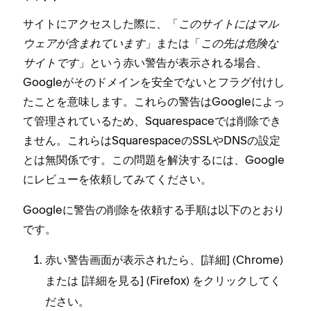
サイトにアクセスした際に⁠、「⁠
このサイトにはマル
ウ⁠ェアが含まれています
⁠」または「⁠
この先は危険な
サイトです
⁠」という赤い警告が表示される場合⁠、
Googleがそのドメインを安全でないとフラグ付けし
たことを意味します⁠。これらの警告はGoogleによ⁠っ
て管理されているため⁠、Squarespaceでは削除でき
ません⁠。これらはSquarespaceのSSLやDNSの設定
とは無関係です⁠。この問題を解決するには⁠、Google
にレビ⁠ュ⁠ーを依頼してみてください⁠。
Googleに警告の削除を依頼する手順は以下のとおり
です⁠。
赤い警告画面が表示されたら⁠、[⁠
⁠] (⁠Chrome⁠)
詳細
または [⁠
⁠] (⁠Firefox⁠) をクリ⁠ックしてく
詳細を見る
ださい⁠。