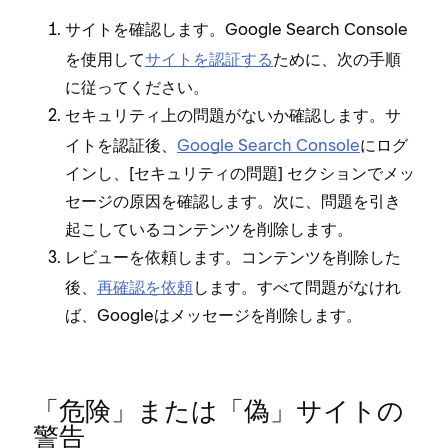
⁠。Google Search Console
サイトを確認します
を使用して
サイトを認証する
ために⁠、次の手順
に従⁠ってください⁠。
します⁠。サ
セキ⁠ュリテ⁠ィ上の問題がないか確認
イトを認証後⁠、
Google Search Console
にログ
インし⁠、[⁠セキ⁠ュリテ⁠ィの問題⁠] セクシ⁠ョンでメ⁠ッ
セ⁠ージの原因を確認します⁠。次に⁠、問題を引き
起こしているコンテンツを削除します⁠。
します⁠。コンテンツを削除した
レビ⁠ュ⁠ーを依頼
後⁠、
再確認を依頼
します⁠。すべて問題がなけれ
ば⁠、Googleはメ⁠ッセ⁠ージを削除します⁠。
「⁠危険⁠」または「⁠偽⁠」サイトの
警告