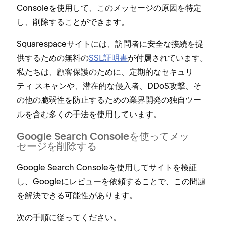
Consoleを使用して⁠、このメ⁠ッセ⁠ージの原因を特定
し⁠、削除することができます⁠。
Squarespaceサイトには⁠、訪問者に安全な接続を提
供するための無料の
SSL証明書
が付属されています⁠。
私たちは⁠、顧客保護のために⁠、定期的なセキ⁠ュリ
テ⁠ィ スキ⁠ャンや⁠、潜在的な侵入者⁠、DDoS攻撃⁠、そ
の他の脆弱性を防止するための業界開発の独自ツ⁠ー
ルを含む多くの手法を使用しています⁠。
Google Search Consoleを使⁠ってメ⁠ッ
セ⁠ージを削除する
Google Search Consoleを使用してサイトを検証
し⁠、Googleにレビ⁠ュ⁠ーを依頼することで⁠、この問題
を解決できる可能性があります⁠。
次の手順に従⁠ってください⁠。