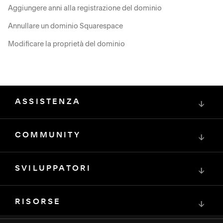
Aggiungere anni alla registrazione del dominio
Annullare un dominio Squarespace
Modificare la proprietà del dominio
ASSISTENZA
↓
COMMUNITY
↓
SVILUPPATORI
↓
RISORSE
↓