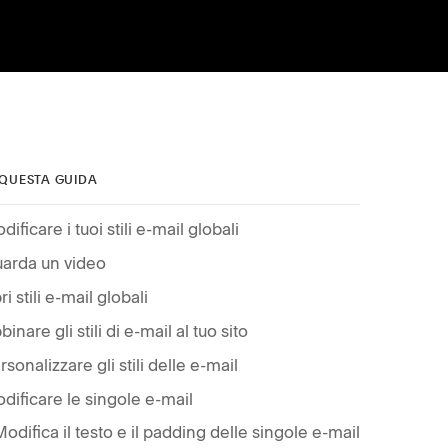
 QUESTA GUIDA
dificare i tuoi stili e-mail globali
arda un video
ri stili e-mail globali
binare gli stili di e-mail al tuo sito
rsonalizzare gli stili delle e-mail
dificare le singole e-mail
Modifica il testo e il padding delle singole e-mail