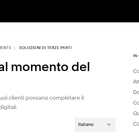
MENTS
SOLUZIONI DI TERZE PARTI
IN
al momento del
At
uoi clienti possano completare il
gitali.
Qu
Italiano