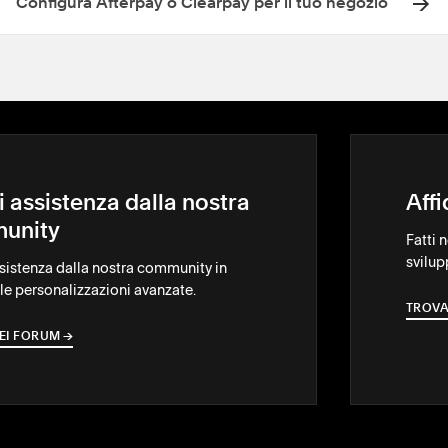
Configura Afterpay o Clearpay per il tuo negozio
i assistenza dalla nostra
Aff
unity
Fatti 
svilup
ssistenza dalla nostra community in
le personalizzazioni avanzate.
TROVA
EI FORUM
→
→