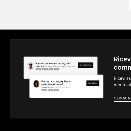
Ricev
comm
Ricevi a
merito al
CERCA N