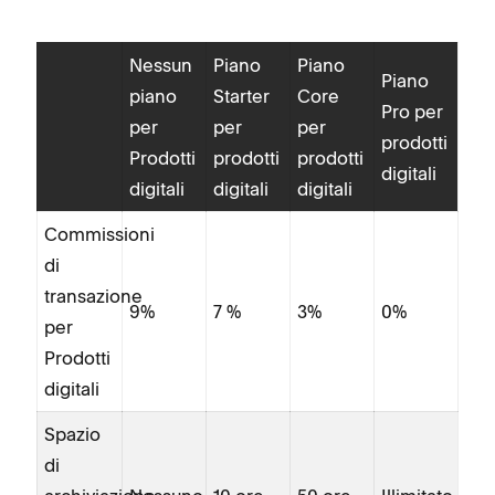
Nessun
Piano
Piano
Piano
piano
Starter
Core
Co
Pro per
per
per
per
di
prodotti
Prodotti
prodotti
prodotti
tra
digitali
digitali
digitali
digitali
pe
Commissioni
Pro
di
digi
transazione
Spa
9%
7 %
3%
0%
per
di
Prodotti
arc
digitali
vid
Spazio
agg
di