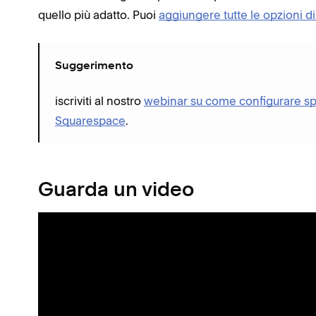
quello più adatto. Puoi
aggiungere tutte le opzioni d
Suggerimento
iscriviti al nostro
webinar su come configurare sp
Squarespace
.
Guarda un video