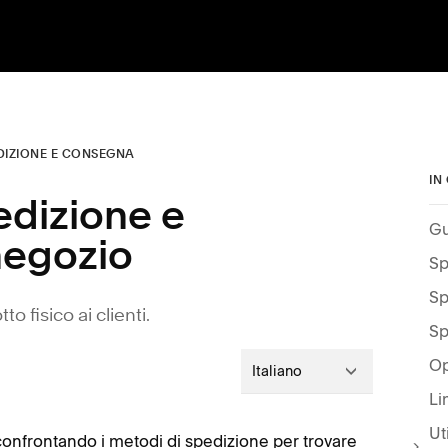
DIZIONE E CONSEGNA
IN
edizione e
Gu
negozio
Sp
Sp
 fisico ai clienti.
Sp
Op
Italiano
Ut
 confrontando i metodi di spedizione per trovare