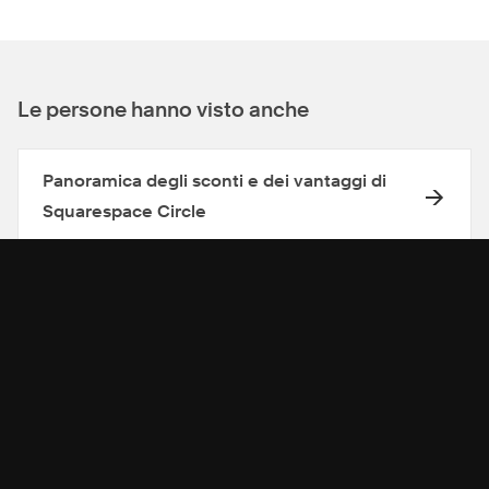
Le persone hanno visto anche
Panoramica degli sconti e dei vantaggi di
Squarespace Circle
Pagamenti per referral di Squarespace
Circle
Scegliere un piano Squarespace