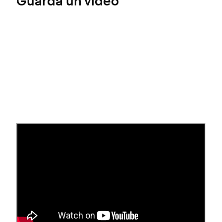
Guarda un video
Stato della partnership
Per stabilire il tuo livello di partnership con Circle,
adottiamo un sistema a punti. Il livello riflette
l'attuale attività di abbonamento con Squarespace
e il coinvolgimento nella community Circle e può