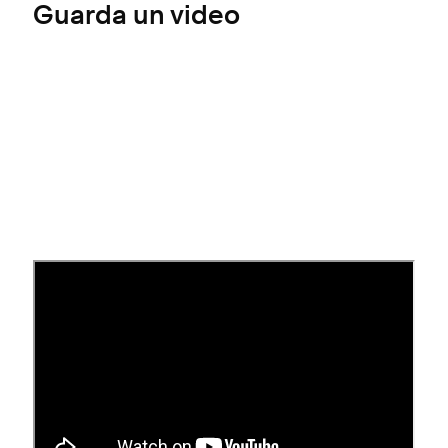
Guarda un video
Perché passare a
Squarespace Payments?
I vantaggi del passaggio a Squarespace Payments
includono: