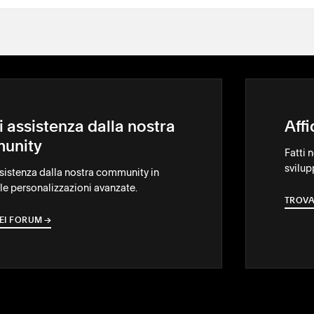
i assistenza dalla nostra
Aff
unity
Fatti 
svilup
ssistenza dalla nostra community in
le personalizzazioni avanzate.
TROVA
EI FORUM
→
→