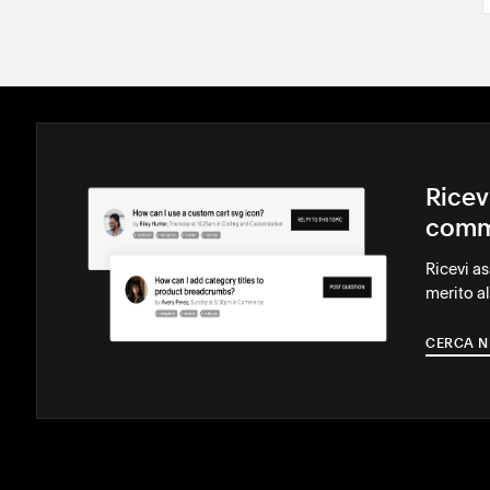
Ricev
comm
Ricevi a
merito al
CERCA N