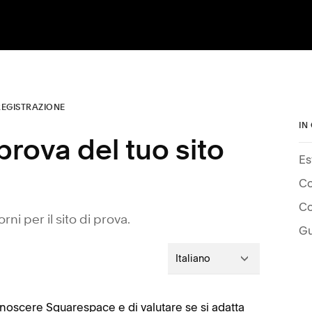
REGISTRAZIONE
IN
prova del tuo sito
Es
Co
Co
i per il sito di prova.
Gu
Italiano
conoscere Squarespace e di valutare se si adatta