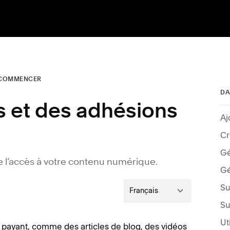
COMMENCER
DA
 et des adhésions
Aj
Cr
Gé
re l’accès à votre contenu numérique.
Gé
Français
 payant, comme des articles de blog, des vidéos