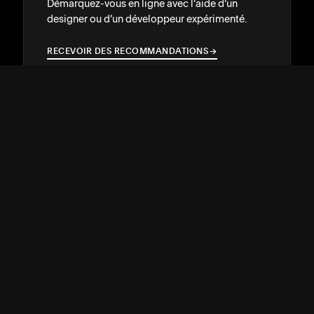
Démarquez-vous en ligne avec l’aide d’un
designer ou d’un développeur expérimenté.
RECEVOIR DES RECOMMANDATIONS
→
→
ASSISTANCE
↓
COMMUNAUTÉ
↓
DÉVELOPPEURS
↓
RESSOURCES
↓