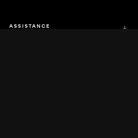
ASSISTANCE
↓
COMMUNAUTÉ
↓
DÉVELOPPEURS
↓
RESSOURCES
↓