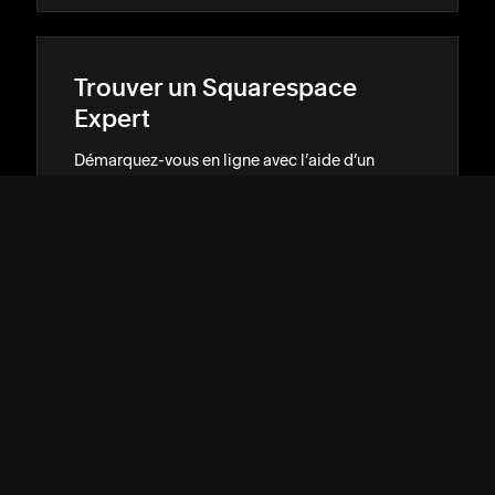
Trouver un Squarespace
Expert
Démarquez-vous en ligne avec l’aide d’un
designer ou d’un développeur expérimenté.
RECEVOIR DES RECOMMANDATIONS
→
→
ASSISTANCE
↓
COMMUNAUTÉ