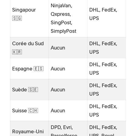
NinjaVan,
Singapour
DHL, FedEx,
Qxpress,
🇸🇬
UPS
SingPost,
SimplyPost
Corée du Sud
DHL, FedEx,
Aucun
🇰🇷
UPS
DHL, FedEx,
Espagne 🇪🇸
Aucun
UPS
DHL, FedEx,
Suède 🇸🇪
Aucun
UPS
DHL, FedEx,
Suisse 🇨🇭
Aucun
UPS
DPD, Evri,
DHL, FedEx,
Royaume-Uni
Parcelforce,
UPS, Royal