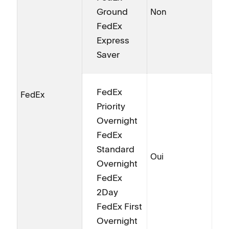
Ground
Non
FedEx
Express
Saver
FedEx
FedEx
Priority
Overnight
FedEx
Standard
Oui
Overnight
FedEx
2Day
FedEx First
Overnight