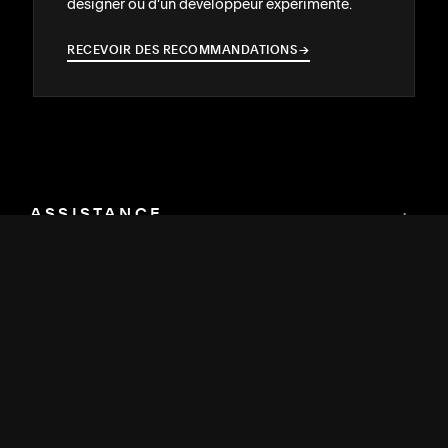
designer ou d’un développeur expérimenté.
RECEVOIR DES RECOMMANDATIONS
→
→
ASSISTANCE
↓
COMMUNAUTÉ
↓
DÉVELOPPEURS
↓
RESSOURCES
↓