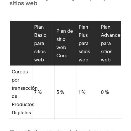
sitios web
Plan
Plan
Plan
Plan de
Basic
Plus
Advanced
sitio
para
para
para
web
sitios
sitios
sitios
Core
web
web
web
Cargos
por
transacción
7 %
5 %
1 %
0 %
de
Productos
Digitales