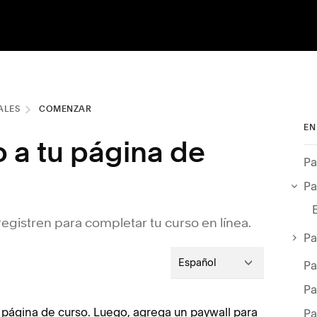
ALES
COMENZAR
EN
a tu página de
Pa
Pa
 registren para completar tu curso en línea.
Pa
Español
Pa
Pa
a página de curso. Luego, agrega un paywall para
Pa