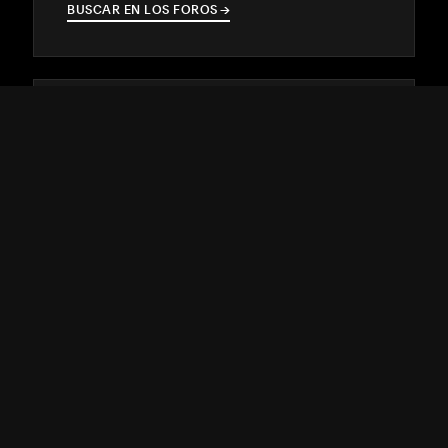
BUSCAR EN LOS FOROS
→
→
Contrata a un Squarespace
Expert
Destácate en línea con la ayuda de un
diseñador o desarrollador con experiencia.
ENCUENTRA COINCIDENCIAS
→
→
ATENCIÓN AL CLIENTE
↓