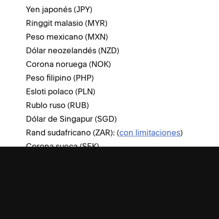
Yen japonés (JPY)
Ringgit malasio (MYR)
Peso mexicano (MXN)
Dólar neozelandés (NZD)
Corona noruega (NOK)
Peso filipino (PHP)
Esloti polaco (PLN)
Rublo ruso (RUB)
Dólar de Singapur (SGD)
Rand sudafricano (ZAR): (
con limitaciones
)
Corona sueca (SEK)
Franco suizo (CHF)
Baht tailandés (THB)
Dólar estadounidense (USD)