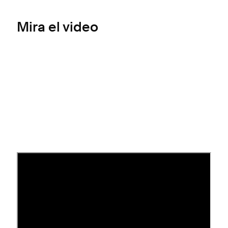
Mira el video
Estado de socio
Usamos un sistema de puntos para determinar tu
estado de socio de Circle. Tu estado refleja tu