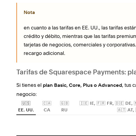
Nota
en cuanto a las tarifas en EE. UU., las tarifas está
crédito y débito, mientras que las tarifas premiu
tarjetas de negocios, comerciales y corporativas.
recargo adicional.
Tarifas de Squarespace Payments: pla
Si tienes el
, tus 
plan Basic, Core, Plus o Advanced
negocio:
🇺🇸
🇨🇦
🇬🇧
🇮🇪 IE, 🇫🇷 FR, 🇩🇪 DE, 
EE. UU.
CA
RU
🇦🇹 AT, 