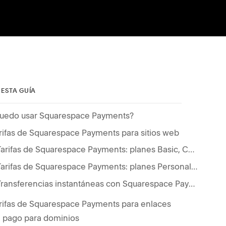
 ESTA GUÍA
uedo usar Squarespace Payments?
rifas de Squarespace Payments para sitios web
Tarifas de Squarespace Payments: planes Basic, Core, Plus y Advanced
Tarifas de Squarespace Payments: planes Personal, Empresa, Commerce Básico, Commerce Avanzado
Transferencias instantáneas con Squarespace Payments
rifas de Squarespace Payments para enlaces
 pago para dominios