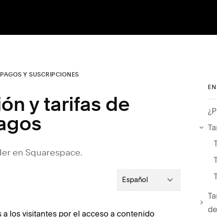
PAGOS Y SUSCRIPCIONES
EN
ón y tarifas de
¿P
agos
Ta
der en Squarespace.
Español
Ta
de
a los visitantes por el acceso a contenido