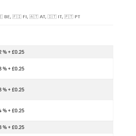
 BE, 🇫🇮 FI, 🇦🇹 AT, 🇮🇹 IT, 🇵🇹 PT
2 % + £0.25
Tarjetas
Tarjetas
3 % + £0.25
(débito/c
Tarjetas 
3 % + £0.25
America
Klarna
4 % + £0.25
iDEAL
3 % + £0.25
SEPA