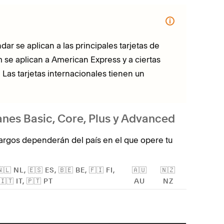
ndar se aplican a las principales tarjetas de
m se aplican a American Express y a ciertas
 Las tarjetas internacionales tienen un
nes Basic, Core, Plus y Advanced
cargos dependerán del país en el que opere tu
🇳🇱 NL, 🇪🇸 ES, 🇧🇪 BE, 🇫🇮 FI,
🇦🇺
🇳🇿
🇮🇹 IT, 🇵🇹 PT
AU
NZ