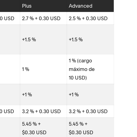
Plus
Advanced
30 USD
2.7 % + 0.30 USD
2.5 % + 0.30 USD
Tarjetas
nacional
(crédito/
+1.5 %
+1.5 %
Tarjetas
internac
1 % (cargo
(crédito/
1 %
máximo de
10 USD)
Convers
moneda
+1 %
+1 %
America
30 USD
3.2 % + 0.30 USD
3.2 % + 0.30 USD
Klarna
5.45 % +
5.45 % +
AfterPay
$0.30 USD
$0.30 USD
SEPA